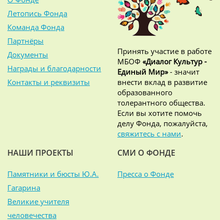
Летопись Фонда
Команда Фонда
Партнёры
Принять участие в работе
Документы
МБОФ
«Диалог Культур -
Награды и благодарности
Единый Мир»
- значит
Контакты и реквизиты
внести вклад в развитие
образованного
толерантного общества.
Если вы хотите помочь
делу Фонда, пожалуйста,
свяжитесь с нами
.
НАШИ ПРОЕКТЫ
СМИ О ФОНДЕ
Памятники и бюсты Ю.А.
Пресса о Фонде
Гагарина
Великие учителя
человечества