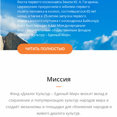
бюста первого космонавта Земли Ю. А. Гагарина.
Церемонию приурочили к юбилею первого
полёта человека в космос, состоявшегося 65 лет
назад, а также к 25-летию запуска первого
марокканского спутника с космодрома Байконур.
Бюст был передан в дар Международным
благотворительным общественным фондом
«Диалог Культур – Единый Мир».
ЧИТАТЬ ПОЛНОСТЬЮ
Миссия
Фонд «Диалог Культур – Единый Мир» вносит вклад в
сохранение и популяризацию культур народов мира и
создаёт механизмы и площадки для сближения народов и
живого диалога культур.