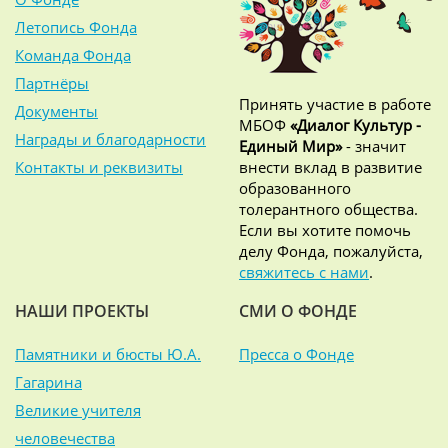
Летопись Фонда
Команда Фонда
Партнёры
Принять участие в работе
Документы
МБОФ
«Диалог Культур -
Награды и благодарности
Единый Мир»
- значит
Контакты и реквизиты
внести вклад в развитие
образованного
толерантного общества.
Если вы хотите помочь
делу Фонда, пожалуйста,
свяжитесь с нами
.
НАШИ ПРОЕКТЫ
СМИ О ФОНДЕ
Памятники и бюсты Ю.А.
Пресса о Фонде
Гагарина
Великие учителя
человечества