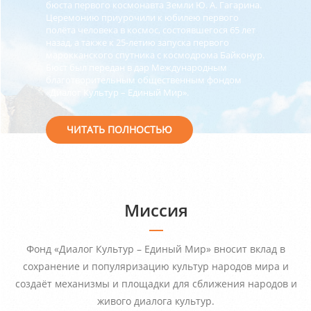
бюста первого космонавта Земли Ю. А. Гагарина.
Церемонию приурочили к юбилею первого
полёта человека в космос, состоявшегося 65 лет
назад, а также к 25-летию запуска первого
марокканского спутника с космодрома Байконур.
Бюст был передан в дар Международным
благотворительным общественным фондом
«Диалог Культур – Единый Мир».
ЧИТАТЬ ПОЛНОСТЬЮ
Миссия
Фонд «Диалог Культур – Единый Мир» вносит вклад в
сохранение и популяризацию культур народов мира и
создаёт механизмы и площадки для сближения народов и
живого диалога культур.