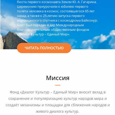
бюста первого космонавта Земли Ю. А. Гагарина.
Церемонию приурочили к юбилею первого
полёта человека в космос, состоявшегося 65 лет
назад, а также к 25-летию запуска первого
марокканского спутника с космодрома Байконур.
Бюст был передан в дар Международным
благотворительным общественным фондом
«Диалог Культур – Единый Мир».
ЧИТАТЬ ПОЛНОСТЬЮ
Миссия
Фонд «Диалог Культур – Единый Мир» вносит вклад в
сохранение и популяризацию культур народов мира и
создаёт механизмы и площадки для сближения народов и
живого диалога культур.