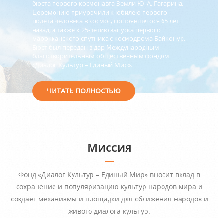
бюста первого космонавта Земли Ю. А. Гагарина.
Церемонию приурочили к юбилею первого
полёта человека в космос, состоявшегося 65 лет
назад, а также к 25-летию запуска первого
марокканского спутника с космодрома Байконур.
Бюст был передан в дар Международным
благотворительным общественным фондом
«Диалог Культур – Единый Мир».
ЧИТАТЬ ПОЛНОСТЬЮ
Миссия
Фонд «Диалог Культур – Единый Мир» вносит вклад в
сохранение и популяризацию культур народов мира и
создаёт механизмы и площадки для сближения народов и
живого диалога культур.