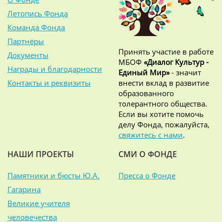
Летопись Фонда
Команда Фонда
Партнёры
Принять участие в работе
Документы
МБОФ
«Диалог Культур -
Награды и благодарности
Единый Мир»
- значит
Контакты и реквизиты
внести вклад в развитие
образованного
толерантного общества.
Если вы хотите помочь
делу Фонда, пожалуйста,
свяжитесь с нами
.
НАШИ ПРОЕКТЫ
СМИ О ФОНДЕ
Памятники и бюсты Ю.А.
Пресса о Фонде
Гагарина
Великие учителя
человечества