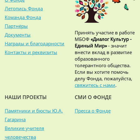
Летопись Фонда
Команда Фонда
Партнёры
Принять участие в работе
Документы
МБОФ
«Диалог Культур -
Награды и благодарности
Единый Мир»
- значит
Контакты и реквизиты
внести вклад в развитие
образованного
толерантного общества.
Если вы хотите помочь
делу Фонда, пожалуйста,
свяжитесь с нами
.
НАШИ ПРОЕКТЫ
СМИ О ФОНДЕ
Памятники и бюсты Ю.А.
Пресса о Фонде
Гагарина
Великие учителя
человечества