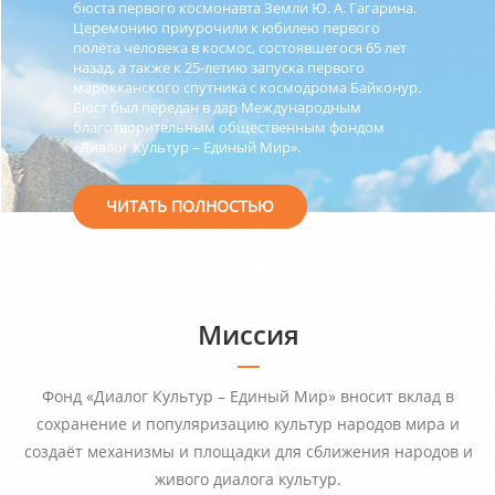
бюста первого космонавта Земли Ю. А. Гагарина.
Церемонию приурочили к юбилею первого
полёта человека в космос, состоявшегося 65 лет
назад, а также к 25-летию запуска первого
марокканского спутника с космодрома Байконур.
Бюст был передан в дар Международным
благотворительным общественным фондом
«Диалог Культур – Единый Мир».
ЧИТАТЬ ПОЛНОСТЬЮ
Миссия
Фонд «Диалог Культур – Единый Мир» вносит вклад в
сохранение и популяризацию культур народов мира и
создаёт механизмы и площадки для сближения народов и
живого диалога культур.