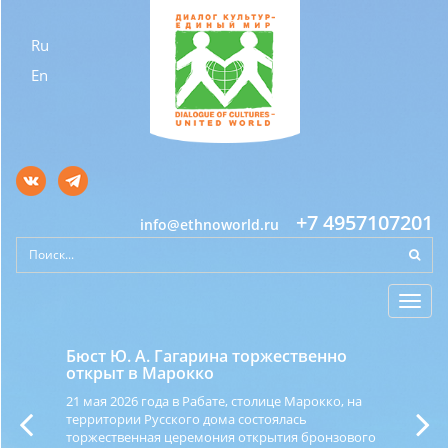
Ru
En
+7 4957107201
info@ethnoworld.ru
Toggl
navig
Бюст Ю. А. Гагарина торжественно
открыт в Марокко
21 мая 2026 года в Рабате, столице Марокко, на
территории Русского дома состоялась
торжественная церемония открытия бронзового