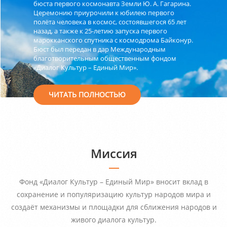
бюста первого космонавта Земли Ю. А. Гагарина.
Церемонию приурочили к юбилею первого
полёта человека в космос, состоявшегося 65 лет
назад, а также к 25-летию запуска первого
марокканского спутника с космодрома Байконур.
Бюст был передан в дар Международным
благотворительным общественным фондом
«Диалог Культур – Единый Мир».
ЧИТАТЬ ПОЛНОСТЬЮ
Миссия
Фонд «Диалог Культур – Единый Мир» вносит вклад в
сохранение и популяризацию культур народов мира и
создаёт механизмы и площадки для сближения народов и
живого диалога культур.