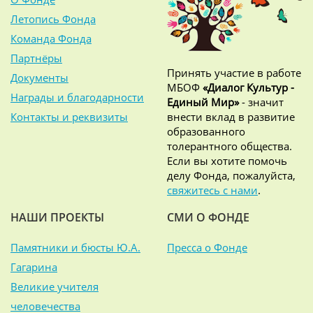
Летопись Фонда
Команда Фонда
Партнёры
Принять участие в работе
Документы
МБОФ
«Диалог Культур -
Награды и благодарности
Единый Мир»
- значит
Контакты и реквизиты
внести вклад в развитие
образованного
толерантного общества.
Если вы хотите помочь
делу Фонда, пожалуйста,
свяжитесь с нами
.
НАШИ ПРОЕКТЫ
СМИ О ФОНДЕ
Памятники и бюсты Ю.А.
Пресса о Фонде
Гагарина
Великие учителя
человечества