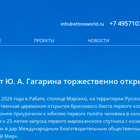
+7 495710
info@ethnoworld.ru
Е
ПРОЕКТЫ
НОВОСТИ
т Ю. А. Гагарина торжественно откр
 2026 года в Рабате, столице Марокко, на территории Русск
твенная церемония открытия бронзового бюста первого кос
нию приурочили к юбилею первого полёта человека в космо
е к 25-летию запуска первого марокканского спутника с ко
ан в дар Международным благотворительным общественным
й Мир».