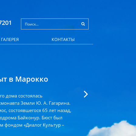
7201
ГАЛЕРЕЯ
КОНТАКТЫ
ыт в Марокко
Открыти
ого дома состоялась
3 мая 2026 г
монавта Земли Ю. А. Гагарина.
летию первог
с, состоявшегося 65 лет назад,
реставрации 
смодрома Байконур. Бюст был
состоялась то
 фондом «Диалог Культур –
передан в да
Единый Мир»