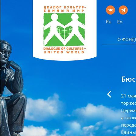
Ru
En
О ФОНД
арин» передано в дар
Бюс
21 мая
торжес
и в Ханой. Международный
Церемо
– Единый Мир», совместно с
а такж
во Вьетнаме, передал в дар
перед
 Циолковского, С. П. Королёва и Ю. А.
Едины