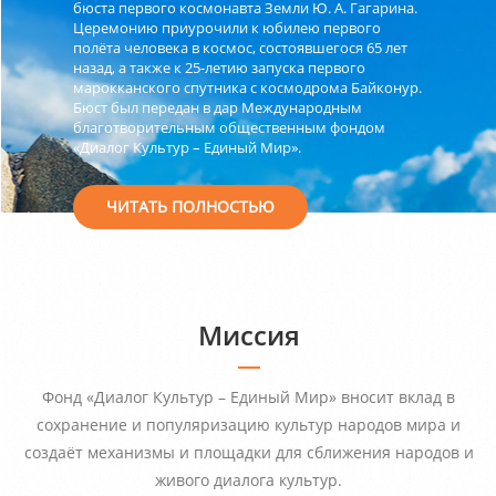
бюста первого космонавта Земли Ю. А. Гагарина.
Церемонию приурочили к юбилею первого
полёта человека в космос, состоявшегося 65 лет
назад, а также к 25-летию запуска первого
марокканского спутника с космодрома Байконур.
Бюст был передан в дар Международным
благотворительным общественным фондом
«Диалог Культур – Единый Мир».
ЧИТАТЬ ПОЛНОСТЬЮ
Миссия
Фонд «Диалог Культур – Единый Мир» вносит вклад в
сохранение и популяризацию культур народов мира и
создаёт механизмы и площадки для сближения народов и
живого диалога культур.