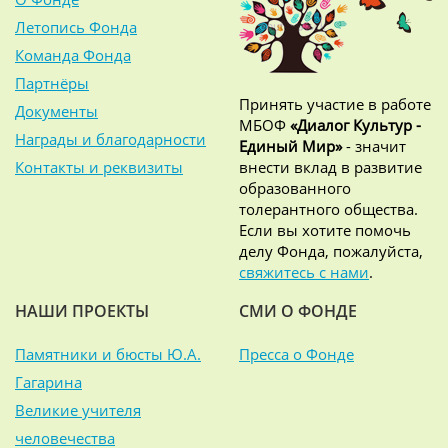
Летопись Фонда
Команда Фонда
Партнёры
Принять участие в работе
Документы
МБОФ
«Диалог Культур -
Награды и благодарности
Единый Мир»
- значит
Контакты и реквизиты
внести вклад в развитие
образованного
толерантного общества.
Если вы хотите помочь
делу Фонда, пожалуйста,
свяжитесь с нами
.
НАШИ ПРОЕКТЫ
СМИ О ФОНДЕ
Памятники и бюсты Ю.А.
Пресса о Фонде
Гагарина
Великие учителя
человечества