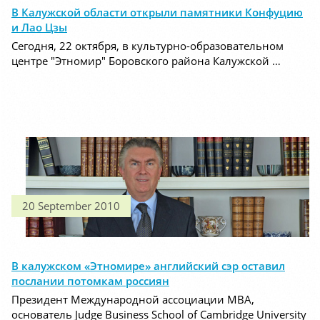
В Калужской области открыли памятники Конфуцию
и Лао Цзы
Сегодня, 22 октября, в культурно-образовательном
центре "Этномир" Боровского района Калужской …
20 September 2010
В калужском «Этномире» английский сэр оставил
послании потомкам россиян
Президент Международной ассоциации МВА,
основатель Judge Business School of Cambridge University