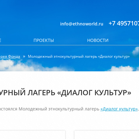
+7 495710
info@ethnoworld.ru
Е
ПРОЕКТЫ
НОВОСТИ
ерея Фонда
Молодежный этнокультурный лагерь «Диалог культур»
РНЫЙ ЛАГЕРЬ «ДИАЛОГ КУЛЬТУР»
остоялся Молодежный этнокультурный лагерь
«Диалог культур»