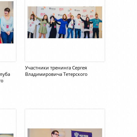
Участники тренинга Сергея
луба
Владимировича Тетерского
го