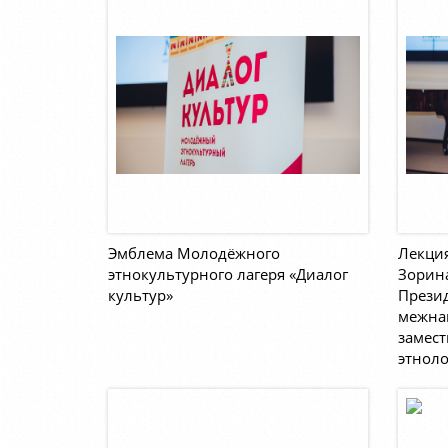
Эмблема Молодёжного
Лекци
этнокультурного лагеря «Диалог
Зорина
культур»
Презид
межна
замест
этноло