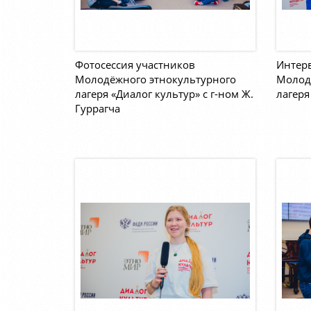
Фотосессия участников
Интер
Молодёжного этнокультурного
Молод
лагеря «Диалог культур» с г-ном Ж.
лагеря
Гуррагча