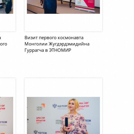
а
Визит первого космонавта
ого
Монголии Жугдэрдэмидийна
Гуррагча в ЭТНОМИР