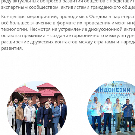
ряду актуальных вопросов развития общества с представи
экспертным сообществом, активистами гражданского общес
Концепция мероприятий, проводимых Фондом в партнёрств
всё большее значение в формате их проведения имеют 
технологии. Несмотря на устремление дискуссионной акти
остаются прежними – создание гармоничного межкультурно
расширение дружеских контактов между странами и народа
развития.