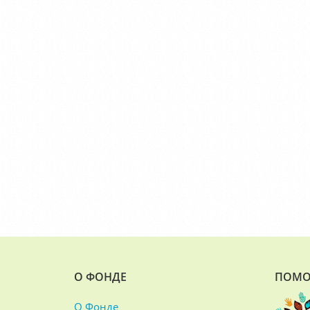
О ФОНДЕ
ПОМО
О Фонде