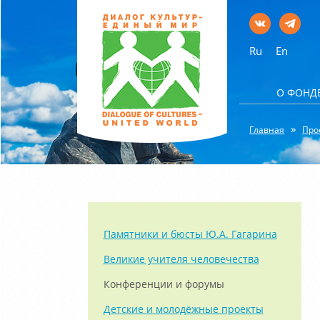
Ru
En
О ФОНД
Главная
Про
Памятники и бюсты Ю.А. Гагарина
Великие учителя человечества
Конференции и форумы
Детские и молодёжные проекты