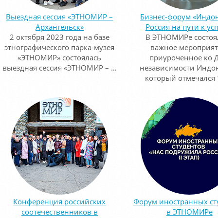
Выездная сессия «ЭТНОМИР –
Бизнес-форум «Индо
Архангельск»
Россия на пути к ус
2 октября 2023 года на базе
В ЭТНОМИРе состоя
этнографического парка-музея
важное мероприят
«ЭТНОМИР» состоялась
приуроченное ко 
выездная сессия «ЭТНОМИР – …
независимости Индо
который отмечался 
Конференция российских
Форум иностранных ст
соотечественников в
в ЭТНОМИРе