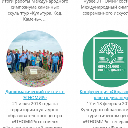
итоги работы Международного
музее ЭТНОМИР сост
симпозиума каменных
Международный сим
скульптур «Культура. Код.
современного искусс
Камень». …
Дипломатический пикник в
Конференция «Образо
ЭТНОМИРе
ключ к диалогу
21 июля 2018 года на
17 и 18 февраля 20
территории культурно-
Культурно-образоват
образовательного центра
туристическом цен
«ЭТНОМИР» состоялся
«ЭТНОМИР» - генера
«Дипломатический пикник» …
проекте Фонда 