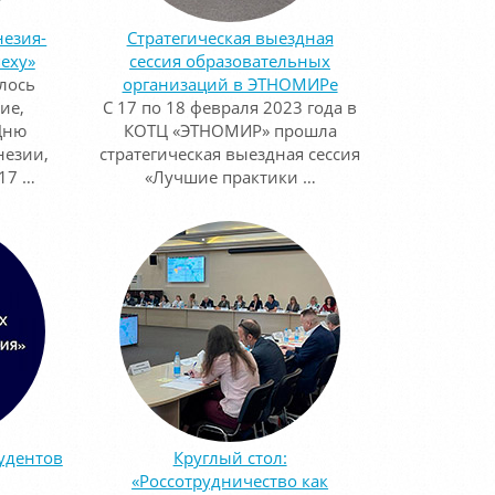
незия-
Стратегическая выездная
пеху»
сессия образовательных
лось
организаций в ЭТНОМИРе
ие,
С 17 по 18 февраля 2023 года в
Дню
КОТЦ «ЭТНОМИР» прошла
незии,
стратегическая выездная сессия
17 …
«Лучшие практики …
удентов
Круглый стол:
«Россотрудничество как