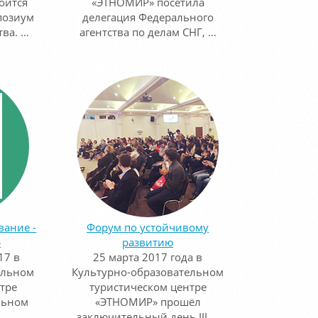
оится
«ЭТНОМИР» посетила
позиум
делегация Федерального
тва. …
агентства по делам СНГ, …
вание -
Форум по устойчивому
»
развитию
17 в
25 марта 2017 года в
ельном
Культурно-образовательном
тре
туристическом центре
льном
«ЭТНОМИР» прошёл
…
заключительный день III …