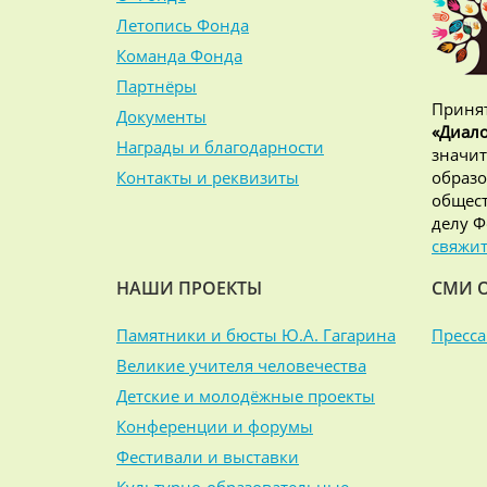
Летопись Фонда
Команда Фонда
Партнёры
Принят
Документы
«Диало
Награды и благодарности
значит
Контакты и реквизиты
образо
общест
делу Ф
свяжит
НАШИ ПРОЕКТЫ
СМИ 
Памятники и бюсты Ю.А. Гагарина
Пресса
Великие учителя человечества
Детские и молодёжные проекты
Конференции и форумы
Фестивали и выставки