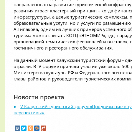
направленных на развитие туристической инфрастру
развития играет кластерный принцип – когда финан
инфраструктуры, а целые туристические комплексы, 
образовательные услуги, но и услуги по размещению 
А.Типакова, одним из лучших примеров успешного о
туризма можно считать КОТЦ «ЭТНОМИР», где, наряд
организацией тематических фестивалей и выставок, 
гостиничного и ресторанного обслуживания.
На данный момент Калужский туристский форум - о
отрасли. В IV форуме приняли участие уже около 500 
Министерства культуры РФ и Федерального агентства
главы районов и руководители туристических компа
Новости проекта
V Калужский туристский форум «Продвижение внут
перспективы».