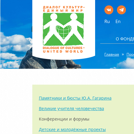
Ru
En
О ФОНД
Главная
Про
Памятники и бюсты Ю.А. Гагарина
Великие учителя человечества
Конференции и форумы
Детские и молодёжные проекты