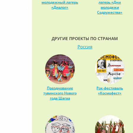
молодежный лагерь
лагерь «Дни
«Диалог»
молодежи
Содружества»
ДРУГИЕ ПРОЕКТЫ ПО СТРАНАМ
Россия
Празднование
Рок-фестиваль
тувинского Нового
«Космофест»
года Шагаа