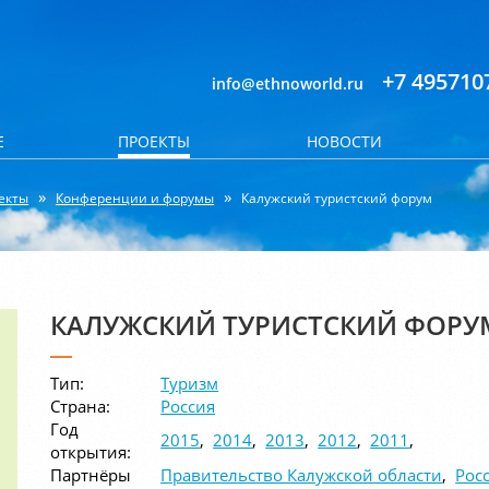
+7 495710
info@ethnoworld.ru
Е
ПРОЕКТЫ
НОВОСТИ
екты
Конференции и форумы
Калужский туристский форум
КАЛУЖСКИЙ ТУРИСТСКИЙ ФОРУ
Тип:
Туризм
Страна:
Россия
Год
2015
,
2014
,
2013
,
2012
,
2011
,
открытия:
Партнёры
Правительство Калужской области
,
Рос