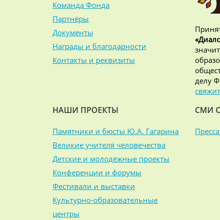
Команда Фонда
Партнёры
Принят
Документы
«Диало
Награды и благодарности
значит
Контакты и реквизиты
образо
общест
делу Ф
свяжит
НАШИ ПРОЕКТЫ
СМИ 
Памятники и бюсты Ю.А. Гагарина
Пресса
Великие учителя человечества
Детские и молодёжные проекты
Конференции и форумы
Фестивали и выставки
Культурно-образовательные
центры