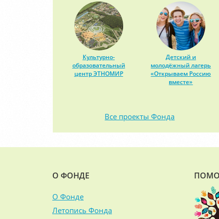
Культурно-
Детский и
образовательный
молодёжный лагерь
центр ЭТНОМИР
«Открываем Россию
вместе»
Все проекты Фонда
О ФОНДЕ
ПОМО
О Фонде
Летопись Фонда