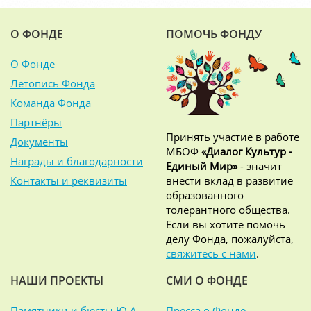
О ФОНДЕ
ПОМОЧЬ ФОНДУ
О Фонде
Летопись Фонда
Команда Фонда
Партнёры
Принять участие в работе
Документы
МБОФ
«Диалог Культур -
Награды и благодарности
Единый Мир»
- значит
Контакты и реквизиты
внести вклад в развитие
образованного
толерантного общества.
Если вы хотите помочь
делу Фонда, пожалуйста,
свяжитесь с нами
.
НАШИ ПРОЕКТЫ
СМИ О ФОНДЕ
Памятники и бюсты Ю.А.
Пресса о Фонде