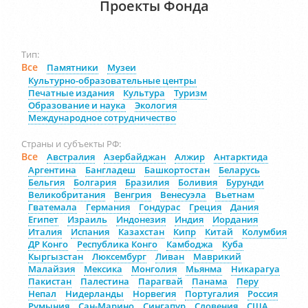
Проекты Фонда
Тип:
Все
Памятники
Музеи
Культурно-образовательные центры
Печатные издания
Культура
Туризм
Образование и наука
Экология
Международное сотрудничество
Страны и субъекты РФ:
Все
Австралия
Азербайджан
Алжир
Антарктида
Аргентина
Бангладеш
Башкортостан
Беларусь
Бельгия
Болгария
Бразилия
Боливия
Бурунди
Великобритания
Венгрия
Венесуэла
Вьетнам
Гватемала
Германия
Гондурас
Греция
Дания
Египет
Израиль
Индонезия
Индия
Иордания
Италия
Испания
Казахстан
Кипр
Китай
Колумбия
ДР Конго
Республика Конго
Камбоджа
Куба
Кыргызстан
Люксембург
Ливан
Маврикий
Малайзия
Мексика
Монголия
Мьянма
Никарагуа
Пакистан
Палестина
Парагвай
Панама
Перу
Непал
Нидерланды
Норвегия
Португалия
Россия
Румыния
Сан-Марино
Сингапур
Словения
США