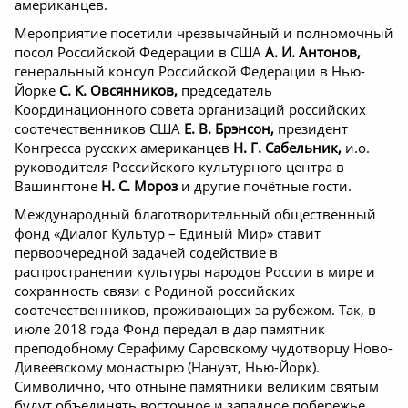
американцев.
Мероприятие посетили чрезвычайный и полномочный
посол Российской Федерации в США
А. И. Антонов,
генеральный консул Российской Федерации в Нью-
Йорке
С. К. Овсянников,
председатель
Координационного совета организаций российских
соотечественников США
Е. В. Брэнсон,
президент
Конгресса русских американцев
Н. Г. Сабельник,
и.о.
руководителя Российского культурного центра в
Вашингтоне
Н. С. Мороз
и другие почётные гости.
Международный благотворительный общественный
фонд «Диалог Культур – Единый Мир» ставит
первоочередной задачей содействие в
распространении культуры народов России в мире и
сохранность связи с Родиной российских
соотечественников, проживающих за рубежом. Так, в
июле 2018 года Фонд передал в дар памятник
преподобному Серафиму Саровскому чудотворцу Ново-
Дивеевскому монастырю (Нануэт, Нью-Йорк).
Символично, что отныне памятники великим святым
будут объединять восточное и западное побережье