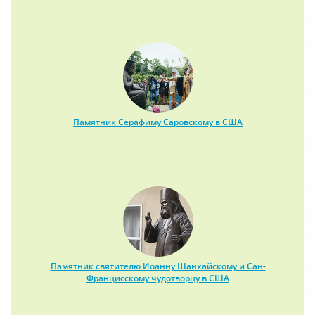
Памятник Серафиму Саровскому в США
Памятник святителю Иоанну Шанхайскому и Сан-
Францисскому чудотворцу в США