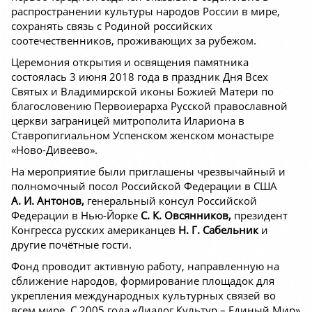
распространении культуры народов России в мире,
сохранять связь с Родиной российских
соотечественников, проживающих за рубежом.
Церемония открытия и освящения памятника
состоялась 3 июня 2018 года в праздник Дня Всех
Святых и Владимирской иконы Божией Матери по
благословению Первоиерарха Русской православной
церкви заграницей митрополита Илариона в
Ставропигиальном Успенском женском монастыре
«Ново-Дивеево».
На мероприятие были приглашены чрезвычайный и
полномочный посол Российской Федерации в США
А. И. Антонов,
генеральный консул Российской
Федерации в Нью-Йорке
С. К. Овсянников,
президент
Конгресса русских американцев
Н. Г. Сабельник
и
другие почётные гости.
Фонд проводит активную работу, направленную на
сближение народов, формирование площадок для
укрепления международных культурных связей во
всем мире. С 2005 года «Диалог Культур – Единый Мир»