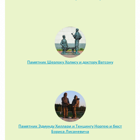
Памятник Шерлоку Холмсу и доктору Ватсону
Памятник Эдмунду Хиллари и Тенцингу Норгею и бюст
Бориса Лисаневича