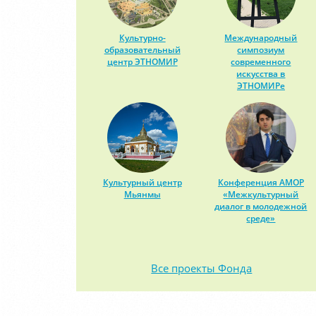
Культурно-
Международный
образовательный
симпозиум
центр ЭТНОМИР
современного
искусства в
ЭТНОМИРе
Культурный центр
Конференция АМОР
Мьянмы
«Межкультурный
диалог в молодежной
среде»
Все проекты Фонда