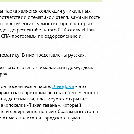
ы парка является коллекция уникальных
оответствии с тематикой отеля. Каждый гость
от экзотических тувинских юрт, в которых
де - до респектабельного СПА-отеля «Шри-
ют СПА-программы по оздоровлению и
ематику. В них представлены русская,
оен апарт-отель «Гималайский дом», здесь
рок.
тов поселиться в парке.
ЭтноДома
– это
рямо на территории центра, обеспеченного
ы, детский сад, планируется открытие
экопоселка «Тихая гавань», который
 но и совершенно новый образ жизни «три в
и от мегаполисов и городского шума.