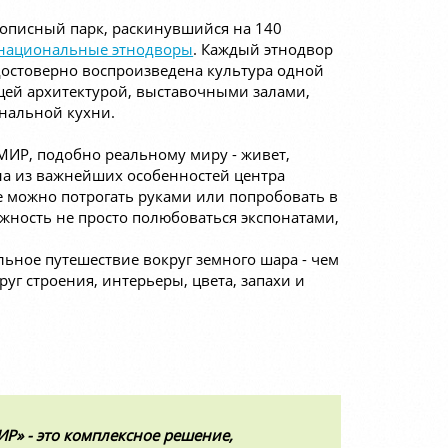
описный парк, раскинувшийся на 140
национальные этнодворы
. Каждый этнодвор
достоверно воспроизведена культура одной
щей архитектурой, выставочными залами,
ональной кухни.
ИР, подобно реальному миру - живет,
дна из важнейших особенностей центра
се можно потрогать руками или попробовать в
жность не просто полюбоваться экспонатами,
ьное путешествие вокруг земного шара - чем
уг строения, интерьеры, цвета, запахи и
Р» - это комплексное решение,