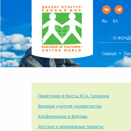
Ru
En
О ФОНД
Главная
Про
Памятники и бюсты Ю.А. Гагарина
Великие учителя человечества
Конференции и форумы
Детские и молодёжные проекты