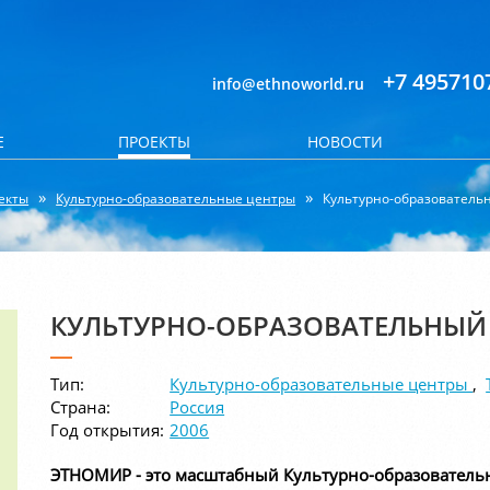
+7 495710
info@ethnoworld.ru
Е
ПРОЕКТЫ
НОВОСТИ
екты
Культурно-образовательные центры
Культурно-образовател
КУЛЬТУРНО-ОБРАЗОВАТЕЛЬНЫЙ
Тип:
Культурно-образовательные центры
,
Страна:
Россия
Год открытия:
2006
ЭТНОМИР - это масштабный Культурно-образователь