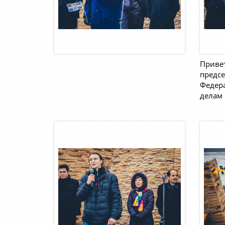
Приве
предсе
Федер
делам 