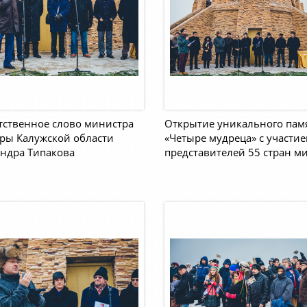
тственное слово министра
Открытие уникального пам
ры Калужской области
«Четыре мудреца» с участи
ндра Типакова
представителей 55 стран м