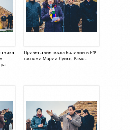
ятника
Приветствие посла Боливии в РФ
ем
госпожи Марии Луисы Рамос
ира