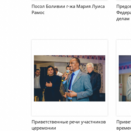
Посол Боливии г-жа Мария Луиса
Предсе
Рамос
Федер
делам 
Приветственные речи участников
Приве
церемонии
време