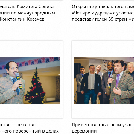
датель Комитета Совета
Открытие уникального пам
ации по международным
«Четыре мудреца» с участи
Константин Косачев
представителей 55 стран м
тственное слово
Приветственные речи учас
нного поверенный в делах
церемонии