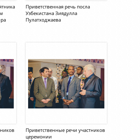
ятника
Приветственная речь посла
ем
Узбекистана Зиядулла
ира
Пулатходжаева
тников
Приветственные речи участников
церемонии