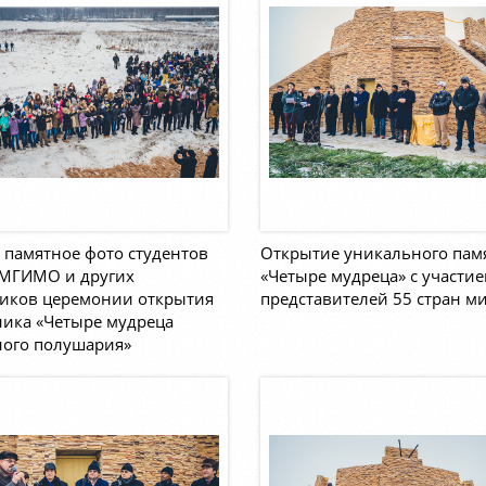
памятное фото студентов
Открытие уникального пам
 МГИМО и других
«Четыре мудреца» с участи
ников церемонии открытия
представителей 55 стран м
ика «Четыре мудреца
ного полушария»