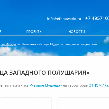
+7 495710
info@ethnoworld.ru
Е
ПРОЕКТЫ
НОВОСТИ
ерея Фонда
Памятник «Четыре Мудреца Западного полушария»
ЕЦА ЗАПАДНОГО ПОЛУШАРИЯ»
крытия памятника
«Четыре Мудреца»
на территории
ЭТНОМИРа