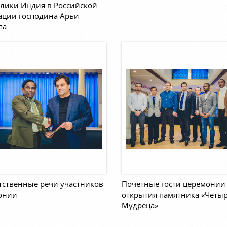
лики Индия в Российской
ации господина Арьи
па
тственные речи участников
Почетные гости церемонии
онии
открытия памятника «Четы
Мудреца»