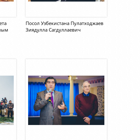
ета
Посол Узбекистана Пулатходжаев
ным
Зиядулла Сагдуллаевич