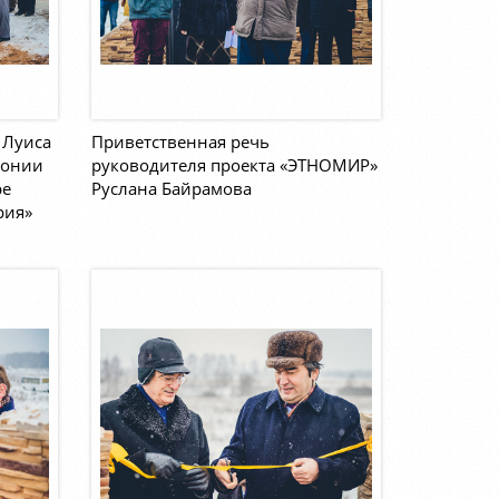
 Луиса
Приветственная речь
монии
руководителя проекта «ЭТНОМИР»
ре
Руслана Байрамова
рия»