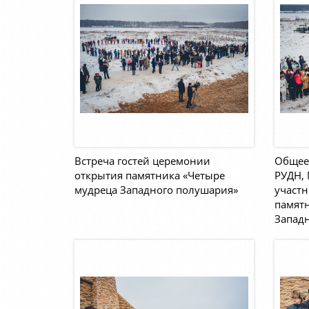
Встреча гостей церемонии
Общее 
открытия памятника «Четыре
РУДН,
мудреца Западного полушария»
участ
памятн
Запад