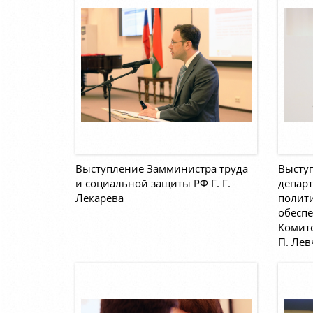
Выступление Замминистра труда
Высту
и социальной защиты РФ Г. Г.
депар
Лекарева
полит
обесп
Комите
П. Лев