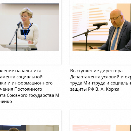
пление начальника
Выступление директора
тамента социальной
Департамента условий и о
ики и информационного
труда Минтруда и социаль
ечения Постоянного
защиты РФ В. А. Коржа
та Союзного государства М.
ченко