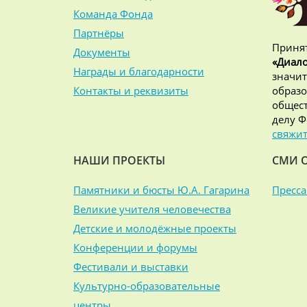
Команда Фонда
Партнёры
Принят
Документы
«Диало
Награды и благодарности
значит
Контакты и реквизиты
образо
общест
делу Ф
свяжит
НАШИ ПРОЕКТЫ
СМИ 
Памятники и бюсты Ю.А. Гагарина
Пресса
Великие учителя человечества
Детские и молодёжные проекты
Конференции и форумы
Фестивали и выставки
Культурно-образовательные
центры