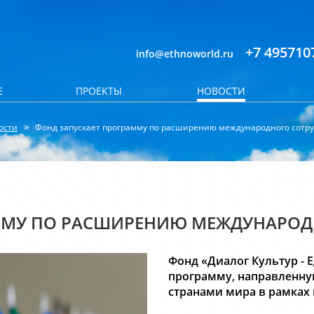
+7 495710
info@ethnoworld.ru
Е
ПРОЕКТЫ
НОВОСТИ
ости
Фонд запускает программу по расширению международного сотр
ММУ ПО РАСШИРЕНИЮ МЕЖДУНАРОД
Фонд «Диалог Культур - 
программу, направленну
странами мира в рамках