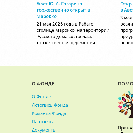
Бюст Ю. А. Гагарина
Откры
торжественно открыт в
в Авс
Марокко
3 мая
21 мая 2026 года в Рабате,
реали
столице Марокко, на территории
прог
Русского дома состоялась
приур
торжественная церемония …
перво
О ФОНДЕ
ПОМО
О Фонде
Летопись Фонда
Команда Фонда
Партнёры
Принят
Документы