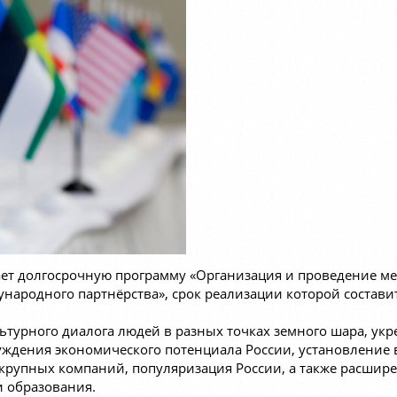
ает долгосрочную программу «Организация и проведение м
ародного партнёрства», срок реализации которой составит
ьтурного диалога людей в разных точках земного шара, ук
уждения экономического потенциала России, установление 
рупных компаний, популяризация России, а также расшире
и образования.