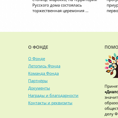
Русского дома состоялась
приур
торжественная церемония …
перво
О ФОНДЕ
ПОМО
О Фонде
Летопись Фонда
Команда Фонда
Партнёры
Принят
Документы
«Диало
Награды и благодарности
значит
Контакты и реквизиты
образо
общест
делу Ф