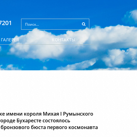
7201
ГАЛЕРЕЯ
КОНТАКТЫ
арке имени короля Михая I Румынского
городе Бухаресте состоялось
 бронзового бюста первого космонавта