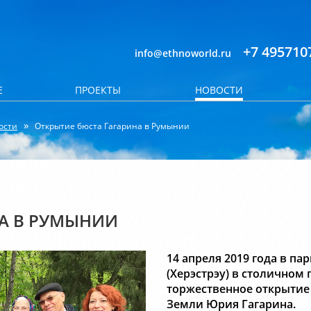
+7 495710
info@ethnoworld.ru
Е
ПРОЕКТЫ
НОВОСТИ
ости
Открытие бюста Гагарина в Румынии
А В РУМЫНИИ
14 апреля 2019 года в п
(Херэстрэу) в столичном 
торжественное открытие
Земли Юрия Гагарина.