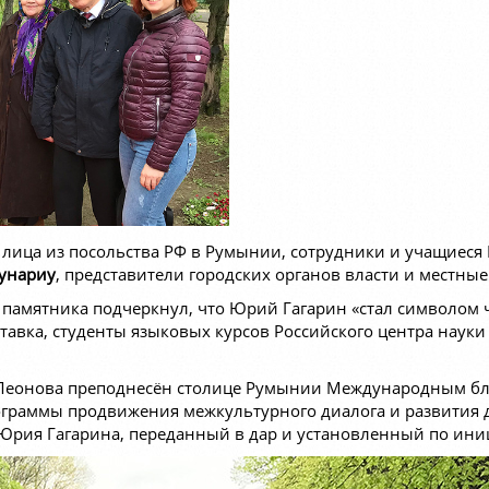
ица из посольства РФ в Румынии, сотрудники и учащиеся Р
унариу
, представители городских органов власти и местные
памятника подчеркнул, что Юрий Гагарин «стал символом ч
авка, студенты языковых курсов Российского центра науки
я Леонова преподнесён столице Румынии Международным 
ограммы продвижения межкультурного диалога и развития 
т Юрия Гагарина, переданный в дар и установленный по ини