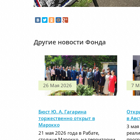
Другие новости Фонда
26 Мая 2026
7 М
Бюст Ю. А. Гагарина
Откры
торжественно открыт в
в Авс
Марокко
3 мая
21 мая 2026 года в Рабате,
реали
столице Марокко, на территории
прог