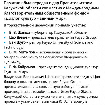
Памятник был передан в дар Правительством
Калужской области совместно с Международным
благотворительным общественным фондом
«Диалог культур – Единый мир».
В торжественной церемонии приняли участие:
В. В. Шапша
– губернатор Калужской области;
Цао Дэван
– председатель правления Fuyao Group;
Ван Шуго
– ректор Fuyao University of Science and
Technology;
В. М. Митыпов
– исполняющий обязанности
генерального консула Российской Федерации в
Гуанчжоу;
Р. Ф. Байрамов
– президент фонда «Диалог Культур –
Единый Мир».
Владислав Валерьевич Шапша
выразил господину
Цао
Дэвану
и коллективу компании Fuyao Group
признательность за совместную работу в рамках
производства автомобильных стёкол Fuyao Glass в
Калужской области и участие в значимом культурном
проекте – установке памятника Ю. А. Гагарину в