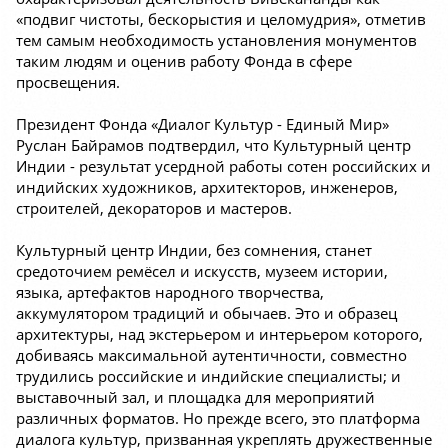
«подвиг чистоты, бескорыстия и целомудрия», отметив
тем самым необходимость установления монументов
таким людям и оценив работу Фонда в сфере
просвещения.
Президент Фонда «Диалог Культур - Единый Мир»
Руслан Байрамов подтвердил, что Культурный центр
Индии - результат усердной работы сотен российских и
индийских художников, архитекторов, инженеров,
строителей, декораторов и мастеров.
Культурный центр Индии, без сомнения, станет
средоточием ремёсел и искусств, музеем истории,
языка, артефактов народного творчества,
аккумулятором традиций и обычаев. Это и образец
архитектуры, над экстерьером и интерьером которого,
добиваясь максимальной аутентичности, совместно
трудились российские и индийские специалисты; и
выставочный зал, и площадка для мероприятий
различных форматов. Но прежде всего, это платформа
диалога культур, призванная укреплять дружественные