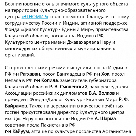
Возникновение столь значимого культурного объекта
на территории Культурно-образовательного
центра
«ЭТНОМИР»
стало возможно благодаря тесному
сотрудничеству России и Индии, активной поддержке
Фонда «Диалог Культур - Единый Мир», правительства
Калужской области, посольства Индии в РФ,
Культурного центра имени Джавахарлала Неру и
многих других общественных и муниципальных
организаций.
С торжественными речами выступили: посол Индии в
РФ
г-н Рагхаван
, посол Бангладеш в РФ
г-н Хок
, посол
Непала в РФ
г-н Копила
, заместитель губернатора
Калужской области
Р. В. Смоленский
, зампредседателя
Ассоциации российских дипломатов
В.А. Волков
и
президент Фонда «Диалог Культур - Единый Мир»
Р. Ф.
Байрамов
. Также на церемонии в качестве почётных
гостей присутствовали директор Культурного центра
им. Дж. Неру при посольстве Индии
г-н А. Шарма
,
советник посла Пакистана в РФ
г-н Кайуум
, атташе по культуре посольства Афганистана