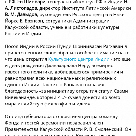
в РФ
г-н Шинвари
, генеральный консул РФ в Индии
Н.
А. Листопадов
, директор Института Латинской Америки
В. М. Давыдов
, руководитель Русского центра в Нью-
Йорке
Е. Брэнсон
, сотрудники Администрации
Калужской области, учёные и работники культуры
России и Индии.
Посол Индии в России Пунди Шринивасан Рагхаван в
приветственном слове обратил особое внимание на то,
что день открытия
Культурного центра Индии
- это ещё
и день рождения Джавахарлала Неру, всемирно
известного политика, добивавшегося примирения и
равноправия всех национальных и религиозных
единств Индии. Также г-н Рагхаван выразил
благодарность «за инициативу открытия статуи Свами
Вивекананде, который <…> сумел донести до всего
мира индийскую философию и идеи».
От лица губернатора с открытием центра команду
Фонда и гостей церемонии поздравил член
Правительства Калужской области Р. В. Смоленский. Он
охарактеризовал деятельность Вивекананды как