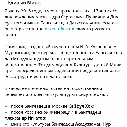
– Единый Мир».
7 июня 2016 года, в честь празднования 117-летия со
дня рождения Александра Сергеевича Пушкина и Дня
русского языка в Бангладеш, в Даккском университете
был торжественно
открыт бюст
великого русского
поэта.
Памятник, созданный скульптором Н. А. Кузнецовым-
Муромским, был передан общественности Бангладеш в
дар Международным благотворительным
общественным Фондом «Диалог Культур - диный Мир»
при непосредственном содействии представительства
Россотрудничества в Бангладеш.
В качестве почётных гостей на торжественной
церемонии открытия скульптуры присутствовали:
посол Бангладеш в Москве
Сайфул Хок
;
посол Российской Федерации в Бангладеш
Александр Игнатов
;
министр культуры Бангладеш
Асадуззаман Нур
;