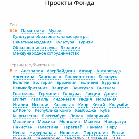
Проекты Фонда
Тип:
Все
Памятники
Музеи
Культурно-образовательные центры
Печатные издания
Культура
Туризм
Образование и наука
Экология
Международное сотрудничество
Страны и субъекты РФ:
Все
Австралия
Азербайджан
Алжир
Антарктида
Аргентина
Бангладеш
Башкортостан
Беларусь
Бельгия
Болгария
Бразилия
Боливия
Бурунди
Великобритания
Венгрия
Венесуэла
Вьетнам
Гватемала
Германия
Гондурас
Греция
Дания
Египет
Израиль
Индонезия
Индия
Иордания
Италия
Испания
Казахстан
Кипр
Китай
Колумбия
ДР Конго
Республика Конго
Камбоджа
Куба
Кыргызстан
Люксембург
Ливан
Маврикий
Малайзия
Мексика
Монголия
Мьянма
Никарагуа
Пакистан
Палестина
Парагвай
Панама
Перу
Непал
Нидерланды
Норвегия
Португалия
Россия
Румыния
Сан-Марино
Сингапур
Словения
США