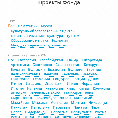
Проекты Фонда
Тип:
Все
Памятники
Музеи
Культурно-образовательные центры
Печатные издания
Культура
Туризм
Образование и наука
Экология
Международное сотрудничество
Страны и субъекты РФ:
Все
Австралия
Азербайджан
Алжир
Антарктида
Аргентина
Бангладеш
Башкортостан
Беларусь
Бельгия
Болгария
Бразилия
Боливия
Бурунди
Великобритания
Венгрия
Венесуэла
Вьетнам
Гватемала
Германия
Гондурас
Греция
Дания
Египет
Израиль
Индонезия
Индия
Иордания
Италия
Испания
Казахстан
Кипр
Китай
Колумбия
ДР Конго
Республика Конго
Камбоджа
Куба
Кыргызстан
Люксембург
Ливан
Маврикий
Малайзия
Мексика
Монголия
Мьянма
Никарагуа
Пакистан
Палестина
Парагвай
Панама
Перу
Непал
Нидерланды
Норвегия
Португалия
Россия
Румыния
Сан-Марино
Сингапур
Словения
США