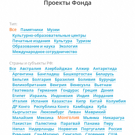
Проекты Фонда
Тип:
Все
Памятники
Музеи
Культурно-образовательные центры
Печатные издания
Культура
Туризм
Образование и наука
Экология
Международное сотрудничество
Страны и субъекты РФ:
Все
Австралия
Азербайджан
Алжир
Антарктида
Аргентина
Бангладеш
Башкортостан
Беларусь
Бельгия
Болгария
Бразилия
Боливия
Бурунди
Великобритания
Венгрия
Венесуэла
Вьетнам
Гватемала
Германия
Гондурас
Греция
Дания
Египет
Израиль
Индонезия
Индия
Иордания
Италия
Испания
Казахстан
Кипр
Китай
Колумбия
ДР Конго
Республика Конго
Камбоджа
Куба
Кыргызстан
Люксембург
Ливан
Маврикий
Монголия
Малайзия
Мексика
Мьянма
Никарагуа
Пакистан
Палестина
Парагвай
Панама
Перу
Непал
Нидерланды
Норвегия
Португалия
Россия
Румыния
Сан-Марино
Сингапур
Словения
США