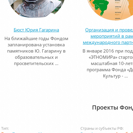
Бюст Юрия Гагарина
Организация и пров
мероприятий в ра
На ближайшие годы Фондом
международного парт
запланирована установка
памятников Ю. Гагарину в
В январе 2016 при по
образовательных и
«ЭТНОМИРа» старто
просветительских …
масштабная 10-лет
программа Фонда «Д
Культур - …
Проекты Фон
Тип:
Страны и субъекты РФ: