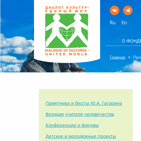
Ru
En
О ФОНД
Главная
Про
Памятники и бюсты Ю.А. Гагарина
Великие учителя человечества
Конференции и форумы
Детские и молодёжные проекты