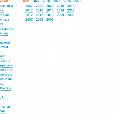
йджан
Все
2027
2026
2025
2024
2023
гентина
2022
2021
2020
2019
2018
ан
2017
2016
2015
2014
2013
гария
2012
2011
2010
2009
2008
рунди
2007
2006
2005
ия
атемала
еция
ь
дания
хстан
нго
зстан
врикий
нголия
кистан
Панама
ды
Россия
ША
нистан
тан