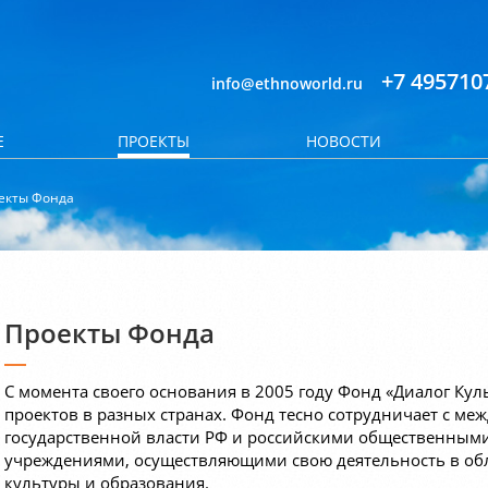
+7 495710
info@ethnoworld.ru
Е
ПРОЕКТЫ
НОВОСТИ
екты Фонда
Проекты Фонда
С момента своего основания в 2005 году Фонд «Диалог Кул
проектов в разных странах. Фонд тесно сотрудничает с м
государственной власти РФ и российскими общественным
учреждениями, осуществляющими свою деятельность в обл
культуры и образования.