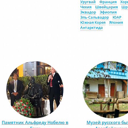
Уругвай
Франция
Хор
Чехия
Швейцария
Шр
Эквадор
Эфиопия
Эль-Сальвадор
ЮАР
Южная Корея
Япония
Антарктида
Памятник Альфреду Нобелю в
Музей русского бы