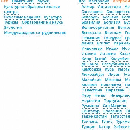
Все
Азерба
Памятники
Музеи
Все
Австралия
Культурно-образовательные
Алжир
Антарктида
Ар
центры
Бангладеш
Башкортост
Печатные издания
Культура
Беларусь
Бельгия
Бол
Туризм
Образование и наука
Бразилия
Боливия
Бу
Экология
Великобритания
Венгр
Международное сотрудничество
Венесуэла
Вьетнам
Гв
Германия
Гондурас
Гр
Дания
Египет
Израил
Индонезия
Индия
Иор
Италия
Испания
Каза
Кипр
Китай
Колумбия
ДР Конго
Республика Ко
Камбоджа
Куба
Кыргы
Люксембург
Ливан
Ма
Малайзия
Мексика
Мо
Мьянма
Никарагуа
Па
Палестина
Парагвай
Перу
Непал
Нидерлан
Норвегия
Португалия
Румыния
Сан-Марино
Сингапур
Словения
С
Таджикистан
Татарстан
Таиланд
Тунис
Туркме
Турция
Катар
Узбекис