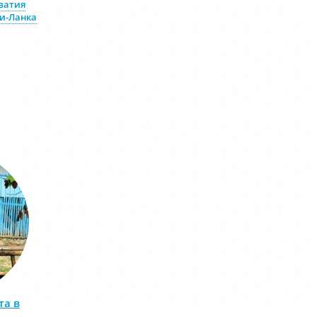
ватия
и-Ланка
та в