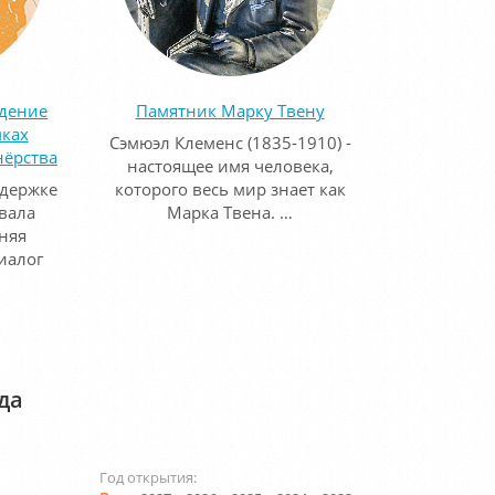
едение
Памятник Марку Твену
мках
Сэмюэл Клеменс (1835-1910) -
нёрства
настоящее имя человека,
ддержке
которого весь мир знает как
вала
Марка Твена. …
няя
иалог
да
Год открытия: