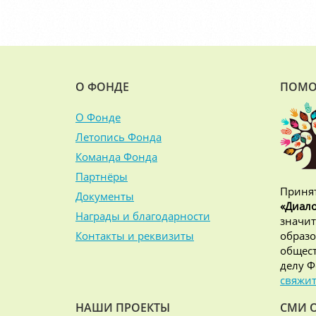
О ФОНДЕ
ПОМО
О Фонде
Летопись Фонда
Команда Фонда
Партнёры
Принят
Документы
«Диало
Награды и благодарности
значит
Контакты и реквизиты
образо
общест
делу Ф
свяжит
НАШИ ПРОЕКТЫ
СМИ 