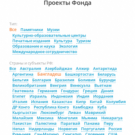
Проекты Фонда
Тип:
Все
Памятники
Музеи
Культурно-образовательные центры
Печатные издания
Культура
Туризм
Образование и наука
Экология
Международное сотрудничество
Страны и субъекты РФ:
Все
Австралия
Азербайджан
Алжир
Антарктида
Бангладеш
Аргентина
Башкортостан
Беларусь
Бельгия
Болгария
Бразилия
Боливия
Бурунди
Великобритания
Венгрия
Венесуэла
Вьетнам
Гватемала
Германия
Гондурас
Греция
Дания
Египет
Израиль
Индонезия
Индия
Иордания
Италия
Испания
Казахстан
Кипр
Китай
Колумбия
ДР Конго
Республика Конго
Камбоджа
Куба
Кыргызстан
Люксембург
Ливан
Маврикий
Малайзия
Мексика
Монголия
Мьянма
Никарагуа
Пакистан
Палестина
Парагвай
Панама
Перу
Непал
Нидерланды
Норвегия
Португалия
Россия
Румыния
Сан-Марино
Сингапур
Словения
США