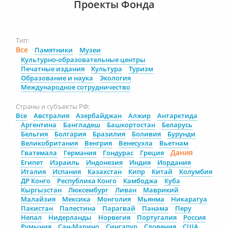
Проекты Фонда
Тип:
Все
Памятники
Музеи
Культурно-образовательные центры
Печатные издания
Культура
Туризм
Образование и наука
Экология
Международное сотрудничество
Страны и субъекты РФ:
Все
Австралия
Азербайджан
Алжир
Антарктида
Аргентина
Бангладеш
Башкортостан
Беларусь
Бельгия
Болгария
Бразилия
Боливия
Бурунди
Великобритания
Венгрия
Венесуэла
Вьетнам
Дания
Гватемала
Германия
Гондурас
Греция
Египет
Израиль
Индонезия
Индия
Иордания
Италия
Испания
Казахстан
Кипр
Китай
Колумбия
ДР Конго
Республика Конго
Камбоджа
Куба
Кыргызстан
Люксембург
Ливан
Маврикий
Малайзия
Мексика
Монголия
Мьянма
Никарагуа
Пакистан
Палестина
Парагвай
Панама
Перу
Непал
Нидерланды
Норвегия
Португалия
Россия
Румыния
Сан-Марино
Сингапур
Словения
США