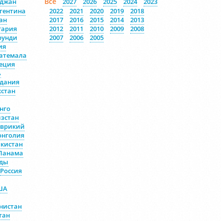
Все
йджан
2027
2026
2025
2024
2023
гентина
2022
2021
2020
2019
2018
ан
2017
2016
2015
2014
2013
гария
2012
2011
2010
2009
2008
рунди
2007
2006
2005
ия
атемала
еция
ь
дания
хстан
нго
зстан
врикий
нголия
кистан
Панама
ды
Россия
ША
нистан
тан