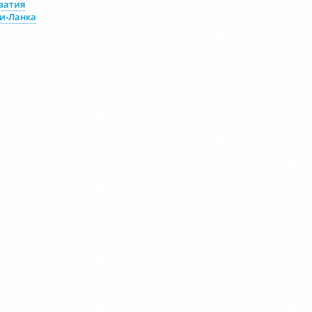
ватия
и-Ланка