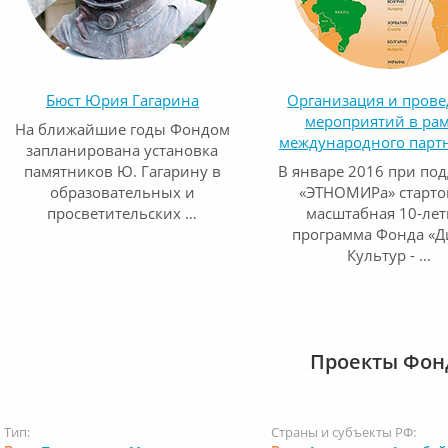
Бюст Юрия Гагарина
Организация и пров
мероприятий в ра
На ближайшие годы Фондом
международного парт
запланирована установка
памятников Ю. Гагарину в
В январе 2016 при по
образовательных и
«ЭТНОМИРа» старто
просветительских …
масштабная 10-лет
программа Фонда «Д
Культур - …
Проекты Фон
Тип:
Страны и субъекты РФ: