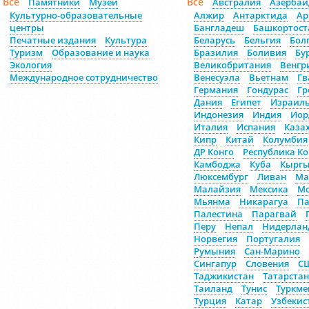
Все
Все
Памятники
Музеи
Австралия
Азерба
Культурно-образовательные
Алжир
Антарктида
Ар
центры
Бангладеш
Башкортост
Печатные издания
Культура
Беларусь
Бельгия
Бол
Туризм
Образование и наука
Бразилия
Боливия
Бу
Экология
Великобритания
Венгр
Международное сотрудничество
Венесуэла
Вьетнам
Гв
Германия
Гондурас
Гр
Дания
Египет
Израил
Индонезия
Индия
Иор
Италия
Испания
Каза
Кипр
Китай
Колумбия
ДР Конго
Республика Ко
Камбоджа
Куба
Кыргы
Люксембург
Ливан
Ма
Малайзия
Мексика
Мо
Мьянма
Никарагуа
Па
Палестина
Парагвай
Перу
Непал
Нидерлан
Норвегия
Португалия
Румыния
Сан-Марино
Сингапур
Словения
С
Таджикистан
Татарстан
Таиланд
Тунис
Туркме
Турция
Катар
Узбекис