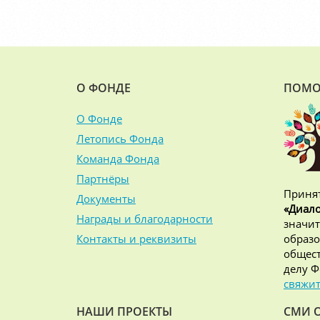
О ФОНДЕ
ПОМО
О Фонде
Летопись Фонда
Команда Фонда
Партнёры
Принят
Документы
«Диало
Награды и благодарности
значит
Контакты и реквизиты
образо
общест
делу Ф
свяжит
НАШИ ПРОЕКТЫ
СМИ 