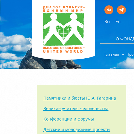
Ru
En
О ФОНД
Главная
Про
Памятники и бюсты Ю.А. Гагарина
Великие учителя человечества
Конференции и форумы
Детские и молодёжные проекты