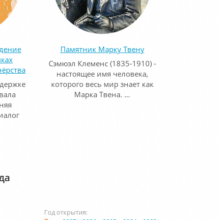
едение
Памятник Марку Твену
мках
Сэмюэл Клеменс (1835-1910) -
нёрства
настоящее имя человека,
ддержке
которого весь мир знает как
вала
Марка Твена. …
няя
иалог
да
Год открытия: