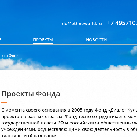
+7 495710
info@ethnoworld.ru
Е
ПРОЕКТЫ
НОВОСТИ
екты Фонда
Проекты Фонда
С момента своего основания в 2005 году Фонд «Диалог Кул
проектов в разных странах. Фонд тесно сотрудничает с м
государственной власти РФ и российскими общественным
учреждениями, осуществляющими свою деятельность в обл
культуры и образования.