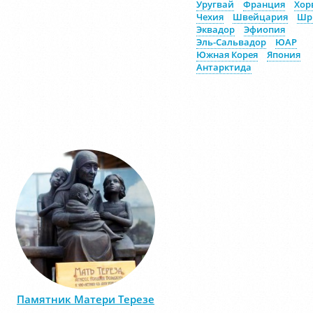
Уругвай
Франция
Хор
Чехия
Швейцария
Шр
Эквадор
Эфиопия
Эль-Сальвадор
ЮАР
Южная Корея
Япония
Антарктида
Памятник Матери Терезе