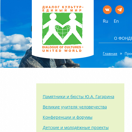
Ru
En
О ФОНД
Главная
Про
Памятники и бюсты Ю.А. Гагарина
Великие учителя человечества
Конференции и форумы
Детские и молодёжные проекты