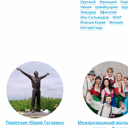
Уругвай
Франция
Хор
Чехия
Швейцария
Шр
Эквадор
Эфиопия
Эль-Сальвадор
ЮАР
Южная Корея
Япония
Антарктида
Памятник Юрию Гагарину
Международный мол