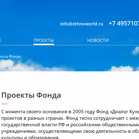
+7 495710
info@ethnoworld.ru
Е
ПРОЕКТЫ
НОВОСТИ
екты Фонда
Проекты Фонда
С момента своего основания в 2005 году Фонд «Диалог Кул
проектов в разных странах. Фонд тесно сотрудничает с м
государственной власти РФ и российскими общественным
учреждениями, осуществляющими свою деятельность в обл
культуры и образования.