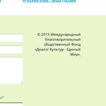
»
«Русский язык - душа России»
© 2015 Международный
благотворительный
общественный Фонд
«Диалог Культур - Единый
Мир»
.
е
*