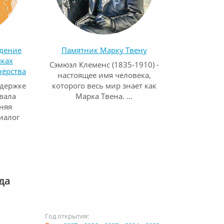
едение
Памятник Марку Твену
мках
Сэмюэл Клеменс (1835-1910) -
нёрства
настоящее имя человека,
ддержке
которого весь мир знает как
вала
Марка Твена. …
няя
иалог
да
Год открытия: