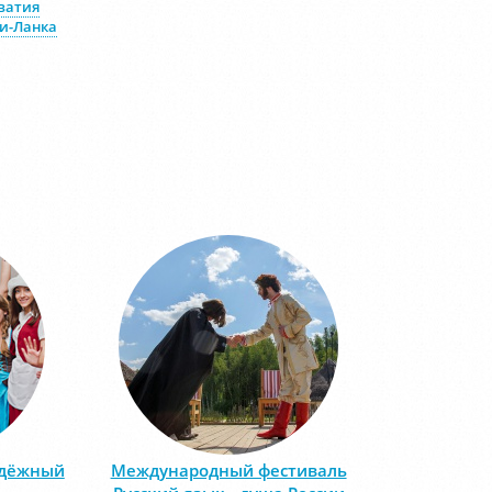
ватия
и-Ланка
одёжный
Международный фестиваль