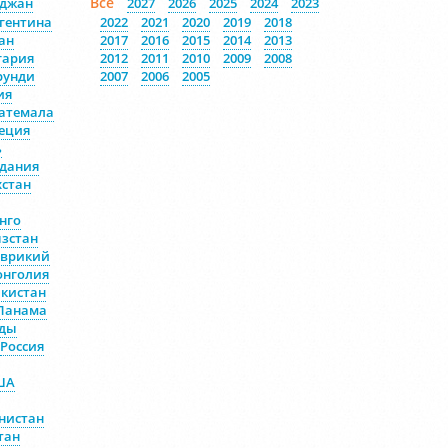
Все
йджан
2027
2026
2025
2024
2023
гентина
2022
2021
2020
2019
2018
ан
2017
2016
2015
2014
2013
гария
2012
2011
2010
2009
2008
рунди
2007
2006
2005
ия
атемала
еция
ь
дания
хстан
нго
зстан
врикий
нголия
кистан
Панама
ды
Россия
ША
нистан
тан