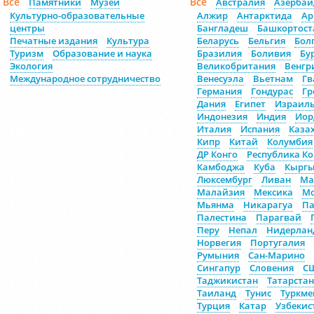
Все
Все
Памятники
Музеи
Австралия
Азерба
Культурно-образовательные
Алжир
Антарктида
Ар
центры
Бангладеш
Башкортост
Печатные издания
Культура
Беларусь
Бельгия
Бол
Туризм
Образование и наука
Бразилия
Боливия
Бу
Экология
Великобритания
Венгр
Международное сотрудничество
Венесуэла
Вьетнам
Гв
Германия
Гондурас
Гр
Дания
Египет
Израил
Индонезия
Индия
Иор
Италия
Испания
Каза
Кипр
Китай
Колумбия
ДР Конго
Республика Ко
Камбоджа
Куба
Кыргы
Люксембург
Ливан
Ма
Малайзия
Мексика
Мо
Мьянма
Никарагуа
Па
Палестина
Парагвай
Перу
Непал
Нидерлан
Норвегия
Португалия
Румыния
Сан-Марино
Сингапур
Словения
С
Таджикистан
Татарстан
Таиланд
Тунис
Туркме
Турция
Катар
Узбекис