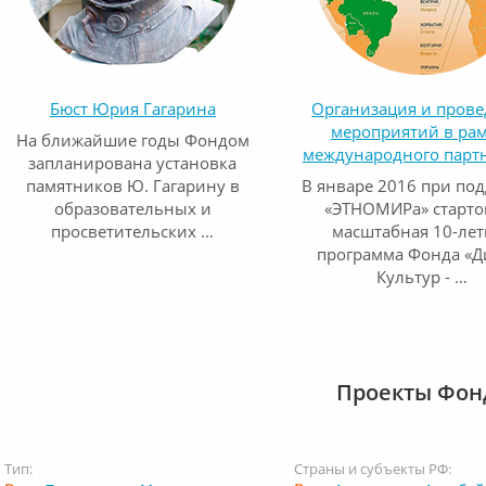
Бюст Юрия Гагарина
Организация и пров
мероприятий в ра
На ближайшие годы Фондом
международного парт
запланирована установка
памятников Ю. Гагарину в
В январе 2016 при по
образовательных и
«ЭТНОМИРа» старто
просветительских …
масштабная 10-лет
программа Фонда «Д
Культур - …
Проекты Фон
Тип:
Страны и субъекты РФ: