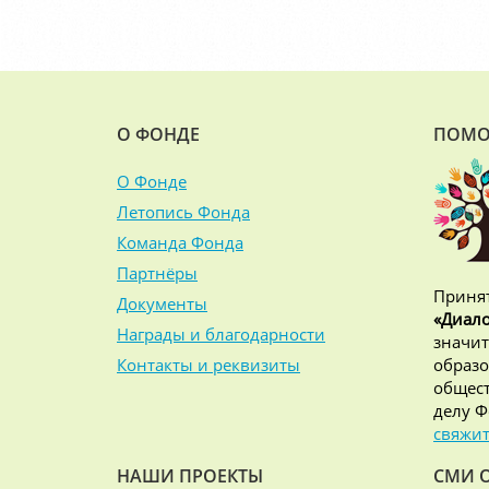
О ФОНДЕ
ПОМО
О Фонде
Летопись Фонда
Команда Фонда
Партнёры
Принят
Документы
«Диало
Награды и благодарности
значит
Контакты и реквизиты
образо
общест
делу Ф
свяжит
НАШИ ПРОЕКТЫ
СМИ 