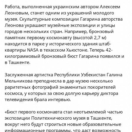
Работа, выполненная украинским автором Алексеем
Леоновым, станет одним из украшений молодого
музея. Скульптурные композиции Гагарина авторства
Леонова украшают музейные экспозиции и улицы
городов нескольких стран. Например, бронзовый
памятник первому космонавту (высотой 2,7 м)
находится в парке у исторического здания штаб-
квартиры NASA в техасском Хьюстоне. Теперь 42-
килограммовый бронзовый бюст Гагарина появился и
в Ташкенте.
Заслуженная артистка Республики Узбекистан Галина
Мельникова преподнесла в дар музею несколько
раритетных фотографий знаменитых покорителей
космоса, у которых за свою долгую карьеру диктора
телевидения брала интервью.
«Бюст первого космонавта стал неотъемлемой частью
экспозиции Политехнического музея в Ташкенте,
вокруг него будут строиться новые образовательные
информационные программы, что даст возможность