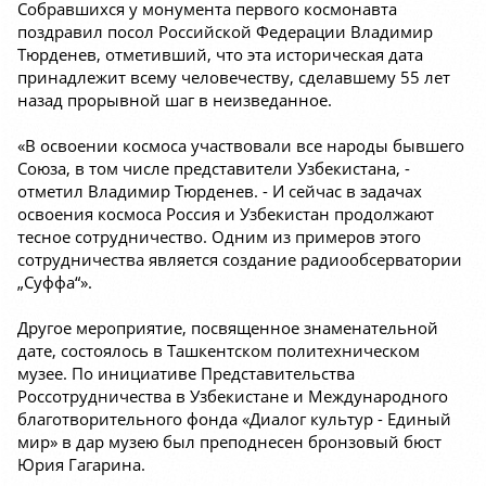
Собравшихся у монумента первого космонавта
поздравил посол Российской Федерации Владимир
Тюрденев, отметивший, что эта историческая дата
принадлежит всему человечеству, сделавшему 55 лет
назад прорывной шаг в неизведанное.
«В освоении космоса участвовали все народы бывшего
Союза, в том числе представители Узбекистана, -
отметил Владимир Тюрденев. - И сейчас в задачах
освоения космоса Россия и Узбекистан продолжают
тесное сотрудничество. Одним из примеров этого
сотрудничества является создание радиообсерватории
„Суффа“».
Другое мероприятие, посвященное знаменательной
дате, состоялось в Ташкентском политехническом
музее. По инициативе Представительства
Россотрудничества в Узбекистане и Международного
благотворительного фонда «Диалог культур - Единый
мир» в дар музею был преподнесен бронзовый бюст
Юрия Гагарина.