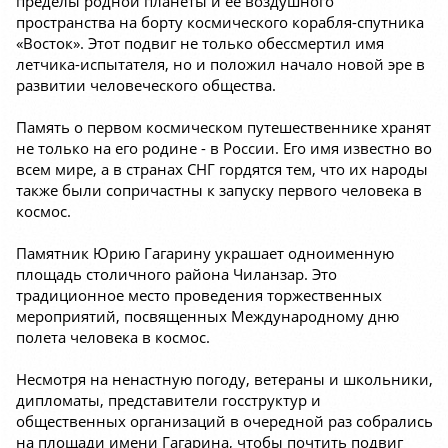
пределы родной планеты и ее воздушного
пространства на борту космического корабля-спутника
«Восток». Этот подвиг не только обессмертил имя
летчика-испытателя, но и положил начало новой эре в
развитии человеческого общества.
Память о первом космическом путешественнике хранят
не только на его родине - в России. Его имя известно во
всем мире, а в странах СНГ гордятся тем, что их народы
также были сопричастны к запуску первого человека в
космос.
Памятник Юрию Гагарину украшает одноименную
площадь столичного района Чиланзар. Это
традиционное место проведения торжественных
мероприятий, посвященных Международному дню
полета человека в космос.
Несмотря на ненастную погоду, ветераны и школьники,
дипломаты, представители госструктур и
общественных организаций в очередной раз собрались
на площади имени Гагарина, чтобы почтить подвиг