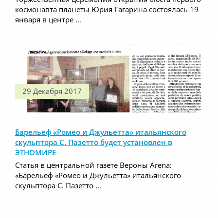
космонавта планеты Юрия Гагарина состоялась 19
января в центре …
29 Декабря 2017
Барельеф «Ромео и Джульетта» итальянского
скульптора С. Пазетто будет установлен в
ЭТНОМИРЕ
Статья в центральной газете Вероны Arena:
«Барельеф «Ромео и Джульетта» итальянского
скульптора С. Пазетто …