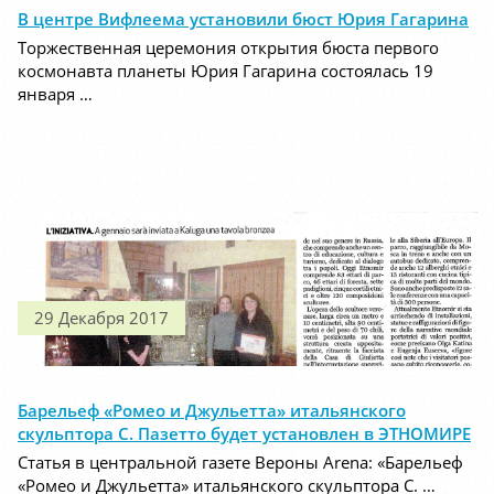
В центре Вифлеема установили бюст Юрия Гагарина
Торжественная церемония открытия бюста первого
космонавта планеты Юрия Гагарина состоялась 19
января …
29 Декабря 2017
Барельеф «Ромео и Джульетта» итальянского
скульптора С. Пазетто будет установлен в ЭТНОМИРЕ
Статья в центральной газете Вероны Arena: «Барельеф
«Ромео и Джульетта» итальянского скульптора С. …