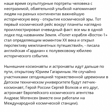
наше время скульптурные портреты человека с
неотразимой, обаятельной улыбкой напоминают
людям на разных континентах важнейшую
историческую веху - открытие космической эры. Тот
первый космический рейс вокруг планеты наглядно
проиллюстрировал очевидный факт: все мы в одной
лодке под названием Земля. «Полет корабля «Восток-1»
стал определяющим моментом XX века и открыл
перспективу межпланетных путешествий», - писала
английская «Гардиан» к полувековому юбилею
исторического события.
Нынешние космонавты и астронавты идут дальше по
пути, открытому Юрием Гагариным. Не случайно
участниками сегодняшней торжественной церемонии в
Датском техническом университете будут летчик-
космонавт, Герой России Сергей Волков и его друг,
астронавт Европейского космического агентства
Андреас Могенсен (вместе они работали на
Международной космической станции).