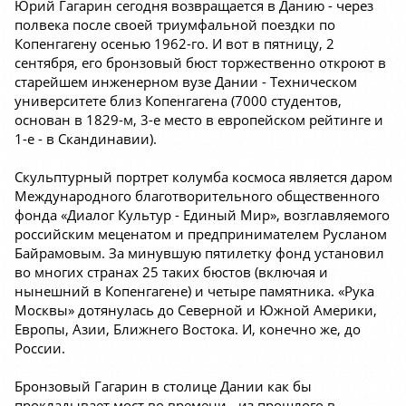
Юрий Гагарин сегодня возвращается в Данию - через
полвека после своей триумфальной поездки по
Копенгагену осенью 1962-го. И вот в пятницу, 2
сентября, его бронзовый бюст торжественно откроют в
старейшем инженерном вузе Дании - Техническом
университете близ Копенгагена (7000 студентов,
основан в 1829-м, 3-е место в европейском рейтинге и
1-е - в Скандинавии).
Скульптурный портрет колумба космоса является даром
Международного благотворительного общественного
фонда «Диалог Культур - Единый Мир», возглавляемого
российским меценатом и предпринимателем Русланом
Байрамовым. За минувшую пятилетку фонд установил
во многих странах 25 таких бюстов (включая и
нынешний в Копенгагене) и четыре памятника. «Рука
Москвы» дотянулась до Северной и Южной Америки,
Европы, Азии, Ближнего Востока. И, конечно же, до
России.
Бронзовый Гагарин в столице Дании как бы
прокладывает мост во времени - из прошлого в