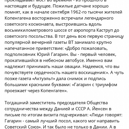
настоящее и будущее. Пожилые датчане хорошо
помнят, как в начале сентября 1962-го тысячи жителей
Копенгагена восторженно встречали легендарного
советского космонавта, выстроившись вдоль
восьмикилометрового шоссе от аэропорта Каструп до
советского посольства. В тот день всю первую страницу
популярной вечерней газеты BT занимало крупно
напечатанное приветствие: «Добро пожаловать,
подполковник Юрий Гагарин. Вы - первый человек,
прокатившийся в небесном автобусе. Именно вам
надлежит принимать наши овации. Надеемся, что вы
почувствуете сердечность нашего восхищения:». А чуть
позже газета «Актуэльт» дала снимок и подпись
большими красными буквами: «Гагарин с триумфом
проезжает через Копенгаген».
Тогдашний заместитель председателя Общества
сотрудничества между Данией и СССР А. Йенсен в
письме по итогам визита подчеркивал: «Люди говорят:
Гагарин - самый лучший посол, какого мог направить
Советский Союз». И так было не только в Дании. А в