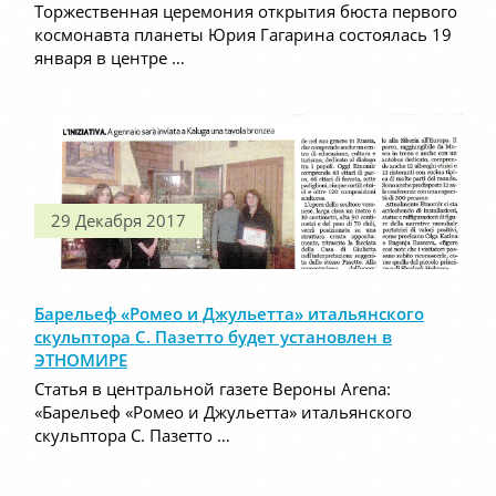
Торжественная церемония открытия бюста первого
космонавта планеты Юрия Гагарина состоялась 19
января в центре …
29 Декабря 2017
Барельеф «Ромео и Джульетта» итальянского
скульптора С. Пазетто будет установлен в
ЭТНОМИРЕ
Статья в центральной газете Вероны Arena:
«Барельеф «Ромео и Джульетта» итальянского
скульптора С. Пазетто …