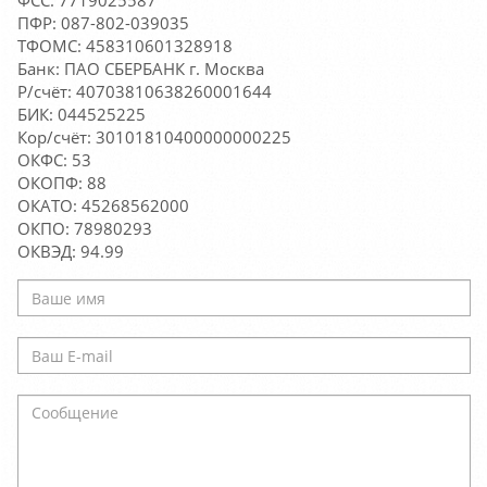
ФСС: 7719025587
ПФР: 087-802-039035
ТФОМС: 458310601328918
Банк: ПАО СБЕРБАНК г. Москва
Р/счёт: 40703810638260001644
БИК: 044525225
Кор/счёт: 30101810400000000225
ОКФС: 53
ОКОПФ: 88
ОКАТО: 45268562000
ОКПО: 78980293
ОКВЭД: 94.99