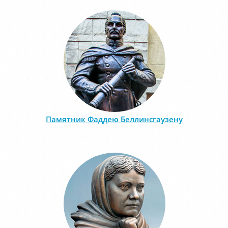
Памятник Фаддею Беллинсгаузену