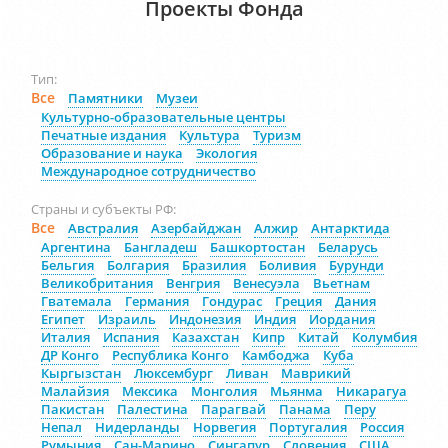
Проекты Фонда
Тип:
Все
Памятники
Музеи
Культурно-образовательные центры
Печатные издания
Культура
Туризм
Образование и наука
Экология
Международное сотрудничество
Страны и субъекты РФ:
Все
Австралия
Азербайджан
Алжир
Антарктида
Аргентина
Бангладеш
Башкортостан
Беларусь
Бельгия
Болгария
Бразилия
Боливия
Бурунди
Великобритания
Венгрия
Венесуэла
Вьетнам
Гватемала
Германия
Гондурас
Греция
Дания
Египет
Израиль
Индонезия
Индия
Иордания
Италия
Испания
Казахстан
Кипр
Китай
Колумбия
ДР Конго
Республика Конго
Камбоджа
Куба
Кыргызстан
Люксембург
Ливан
Маврикий
Малайзия
Мексика
Монголия
Мьянма
Никарагуа
Пакистан
Палестина
Парагвай
Панама
Перу
Непал
Нидерланды
Норвегия
Португалия
Россия
Румыния
Сан-Марино
Сингапур
Словения
США