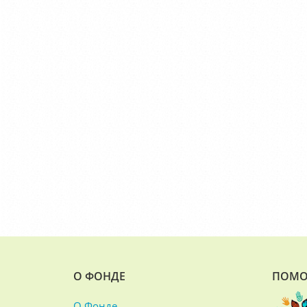
О ФОНДЕ
ПОМО
О Фонде