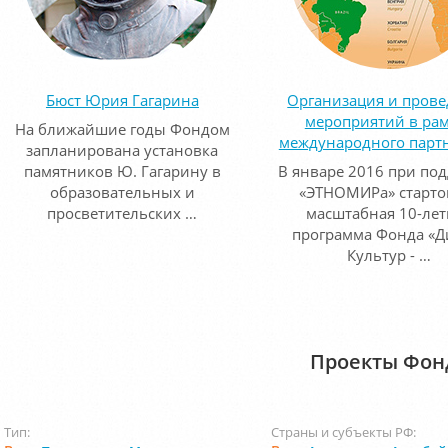
Бюст Юрия Гагарина
Организация и пров
мероприятий в ра
На ближайшие годы Фондом
международного парт
запланирована установка
памятников Ю. Гагарину в
В январе 2016 при по
образовательных и
«ЭТНОМИРа» старто
просветительских …
масштабная 10-лет
программа Фонда «Д
Культур - …
Проекты Фон
Тип:
Страны и субъекты РФ: