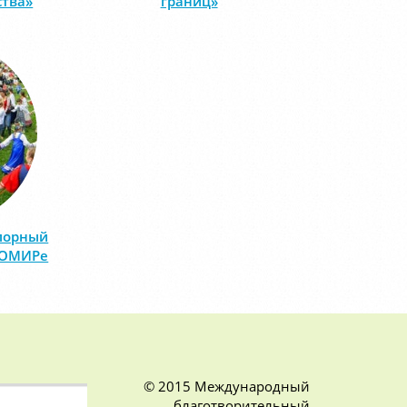
ства»
границ»
лорный
НОМИРе
© 2015 Международный
благотворительный