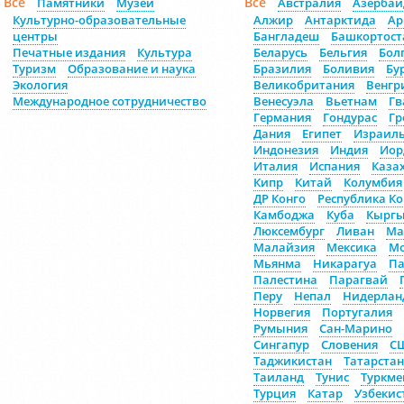
Все
Все
Памятники
Музеи
Австралия
Азерба
Культурно-образовательные
Алжир
Антарктида
Ар
центры
Бангладеш
Башкортост
Печатные издания
Культура
Беларусь
Бельгия
Бол
Туризм
Образование и наука
Бразилия
Боливия
Бу
Экология
Великобритания
Венгр
Международное сотрудничество
Венесуэла
Вьетнам
Гв
Германия
Гондурас
Гр
Дания
Египет
Израил
Индонезия
Индия
Иор
Италия
Испания
Каза
Кипр
Китай
Колумбия
ДР Конго
Республика Ко
Камбоджа
Куба
Кыргы
Люксембург
Ливан
Ма
Малайзия
Мексика
Мо
Мьянма
Никарагуа
Па
Палестина
Парагвай
Перу
Непал
Нидерлан
Норвегия
Португалия
Румыния
Сан-Марино
Сингапур
Словения
С
Таджикистан
Татарстан
Таиланд
Тунис
Туркме
Турция
Катар
Узбекис