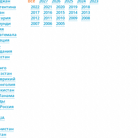
Все
йджан
2027
2026
2025
2024
2023
гентина
2022
2021
2020
2019
2018
ан
2017
2016
2015
2014
2013
гария
2012
2011
2010
2009
2008
рунди
2007
2006
2005
ия
атемала
еция
ь
дания
хстан
нго
зстан
врикий
нголия
кистан
Панама
ды
Россия
ША
нистан
тан