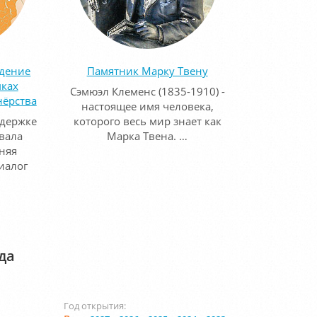
едение
Памятник Марку Твену
мках
Сэмюэл Клеменс (1835-1910) -
нёрства
настоящее имя человека,
ддержке
которого весь мир знает как
вала
Марка Твена. …
няя
иалог
да
Год открытия: