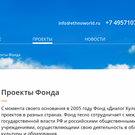
+7 495710
info@ethnoworld.ru
Е
ПРОЕКТЫ
НОВОСТИ
екты Фонда
Проекты Фонда
С момента своего основания в 2005 году Фонд «Диалог Кул
проектов в разных странах. Фонд тесно сотрудничает с м
государственной власти РФ и российскими общественным
учреждениями, осуществляющими свою деятельность в обл
культуры и образования.