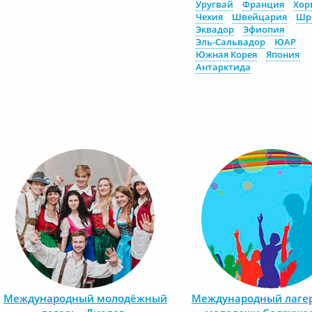
Уругвай
Франция
Хор
Чехия
Швейцария
Шр
Эквадор
Эфиопия
Эль-Сальвадор
ЮАР
Южная Корея
Япония
Антарктида
Международный молодёжный
Международный лаге