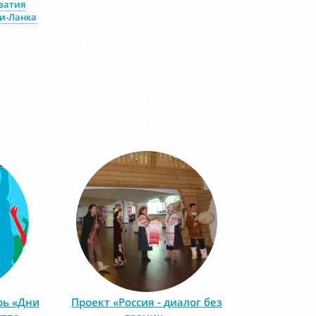
ватия
и-Ланка
рь «Дни
Проект «Россия - диалог без