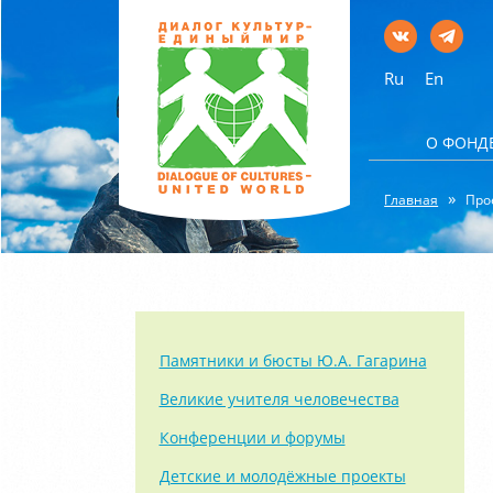
Ru
En
О ФОНД
Главная
Про
Памятники и бюсты Ю.А. Гагарина
Великие учителя человечества
Конференции и форумы
Детские и молодёжные проекты