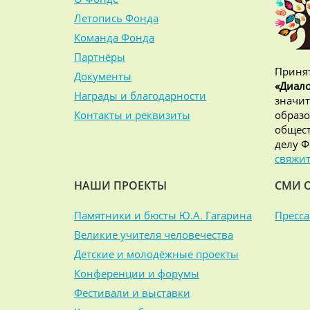
Летопись Фонда
Команда Фонда
Партнёры
Принят
Документы
«Диало
Награды и благодарности
значит
Контакты и реквизиты
образо
общест
делу Ф
свяжит
НАШИ ПРОЕКТЫ
СМИ 
Памятники и бюсты Ю.А. Гагарина
Пресса
Великие учителя человечества
Детские и молодёжные проекты
Конференции и форумы
Фестивали и выставки