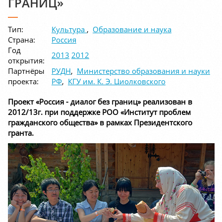
ГРАНИЦ»
Тип:
Культура
,
Образование и наука
Страна:
Россия
Год
2013
2012
открытия:
Партнёры
РУДН
,
Министерство образования и науки
проекта:
РФ
,
КГУ им. К. Э. Циолковского
Проект «Россия - диалог без границ» реализован в
2012/13г. при поддержке РОО «Институт проблем
гражданского общества» в рамках Президентского
гранта.