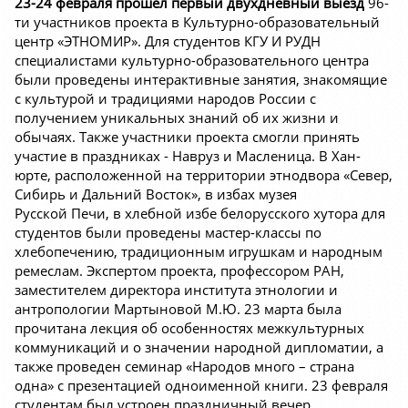
23-24 февраля прошел первый двухдневный выезд
96-
ти участников проекта в Культурно-образовательный
центр «ЭТНОМИР». Для студентов КГУ И РУДН
специалистами культурно-образовательного центра
были проведены интерактивные занятия, знакомящие
с культурой и традициями народов России с
получением уникальных знаний об их жизни и
обычаях. Также участники проекта смогли принять
участие в праздниках - Навруз и Масленица. В Хан-
юрте, расположенной на территории этнодвора «Север,
Сибирь и Дальний Восток», в избах музея
Русской Печи, в хлебной избе белорусского хутора для
студентов были проведены мастер-классы по
хлебопечению, традиционным игрушкам и народным
ремеслам. Экспертом проекта, профессором РАН,
заместителем директора института этнологии и
антропологии Мартыновой М.Ю. 23 марта была
прочитана лекция об особенностях межкультурных
коммуникаций и о значении народной дипломатии, а
также проведен семинар «Народов много – страна
одна» с презентацией одноименной книги. 23 февраля
студентам был устроен праздничный вечер,