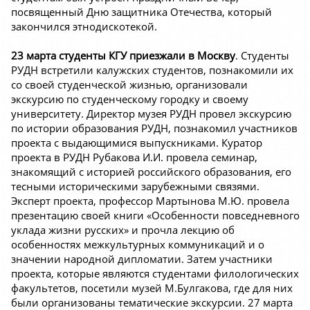
посвященный Дню защитника Отечества, который
закончился этнодискотекой.
23 марта студенты КГУ приезжали в Москву
. Студенты
РУДН встретили калужских студентов, познакомили их
со своей студенческой жизнью, организовали
экскурсию по студенческому городку и своему
университету. Директор музея РУДН провел экскурсию
по истории образования РУДН, познакомил участников
проекта с выдающимися выпускниками. Куратор
проекта в РУДН Рубакова И.И. провела семинар,
знакомящий с историей российского образования, его
тесными историческими зарубежными связями.
Эксперт проекта, профессор Мартынова М.Ю. провела
презентацию своей книги «Особенности повседневного
уклада жизни русских» и прочла лекцию об
особенностях межкультурных коммуникаций и о
значении народной дипломатии. Затем участники
проекта, которые являются студентами филологических
факультетов, посетили музей М.Булгакова, где для них
были организованы тематические экскурсии. 27 марта