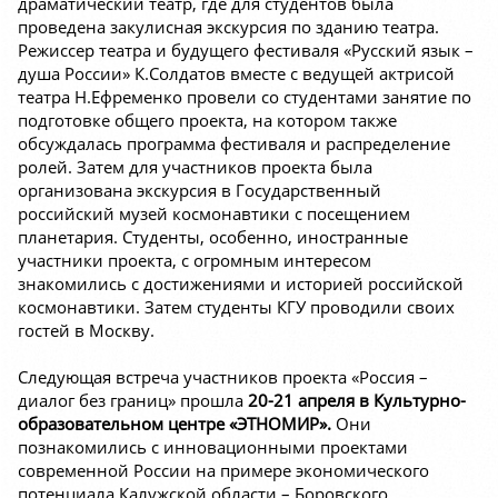
драматический театр, где для студентов была
проведена закулисная экскурсия по зданию театра.
Режиссер театра и будущего фестиваля «Русский язык –
душа России» К.Солдатов вместе с ведущей актрисой
театра Н.Ефременко провели со студентами занятие по
подготовке общего проекта, на котором также
обсуждалась программа фестиваля и распределение
ролей. Затем для участников проекта была
организована экскурсия в Государственный
российский музей космонавтики с посещением
планетария. Студенты, особенно, иностранные
участники проекта, с огромным интересом
знакомились с достижениями и историей российской
космонавтики. Затем студенты КГУ проводили своих
гостей в Москву.
Следующая встреча участников проекта «Россия –
диалог без границ» прошла
20-21 апреля в Культурно-
образовательном центре «ЭТНОМИР».
Они
познакомились с инновационными проектами
современной России на примере экономического
потенциала Калужской области – Боровского