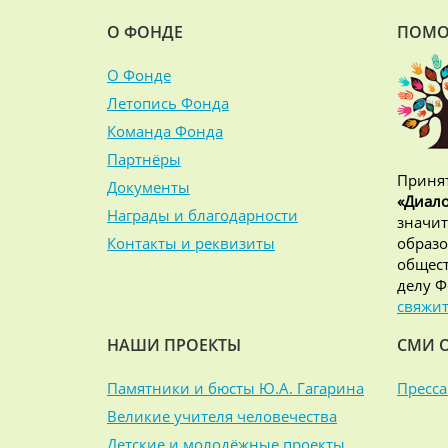
О ФОНДЕ
ПОМО
О Фонде
Летопись Фонда
Команда Фонда
Партнёры
Принят
Документы
«Диало
Награды и благодарности
значит
Контакты и реквизиты
образо
общест
делу Ф
свяжит
НАШИ ПРОЕКТЫ
СМИ 
Памятники и бюсты Ю.А. Гагарина
Пресса
Великие учителя человечества
Детские и молодёжные проекты