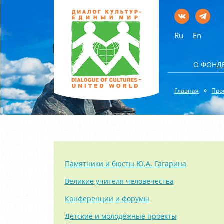
Ru
En
О ФОНД
Главная
Про
Памятники и бюсты Ю.А. Гагарина
Великие учителя человечества
Конференции и форумы
Детские и молодёжные проекты