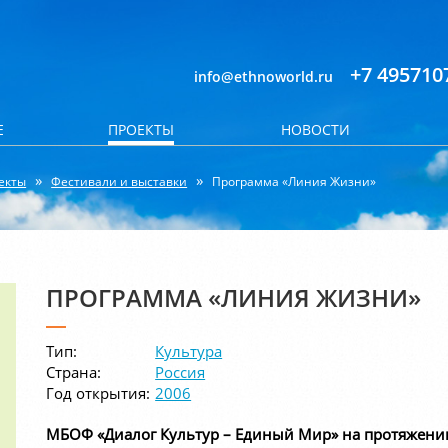
+7 495710
info@ethnoworld.ru
Е
ПРОЕКТЫ
НОВОСТИ
екты
Фестивали и выставки
Программа «Линия Жизни»
ПРОГРАММА «ЛИНИЯ ЖИЗНИ»
Тип:
Культура
Страна:
Россия
Год открытия:
2006
МБОФ «Диалог Культур – Единый Мир» на протяжении