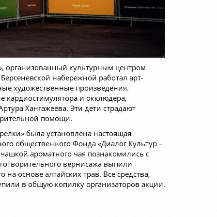
lp», организованный культурным центром
 Берсеневской набережной работал арт-
нные художественные произведения.
е кардиостимулятора и окклюдера,
ртура Хангажеева. Эти дети страдают
орительной помощи.
трелки» была установлена настоящая
ого общественного Фонда «Диалог Культур –
чашкой ароматного чая познакомились с
лаготворительного вернисажа выпили
о на основе алтайских трав. Все средства,
упили в общую копилку организаторов акции.