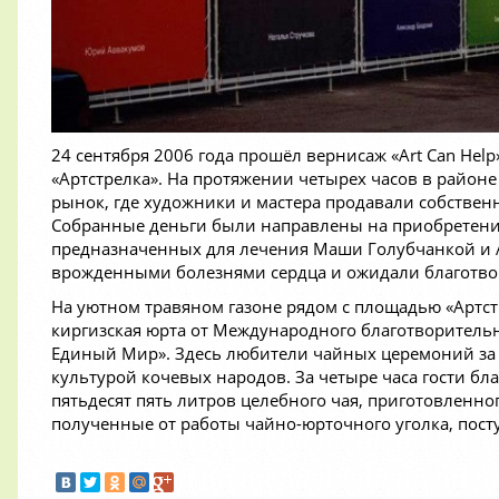
24 сентября 2006 года прошёл вернисаж «Art Can He
«Артстрелка». На протяжении четырех часов в районе
рынок, где художники и мастера продавали собстве
Собранные деньги были направлены на приобретени
предназначенных для лечения Маши Голубчанкой и А
врожденными болезнями сердца и ожидали благотв
На уютном травяном газоне рядом с площадью «Артс
киргизская юрта от Международного благотворительн
Единый Мир». Здесь любители чайных церемоний за 
культурой кочевых народов. За четыре часа гости б
пятьдесят пять литров целебного чая, приготовленног
полученные от работы чайно-юрточного уголка, пост