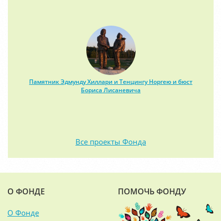
Памятник Эдмунду Хиллари и Тенцингу Норгею и бюст
Бориса Лисаневича
Все проекты Фонда
О ФОНДЕ
ПОМОЧЬ ФОНДУ
О Фонде