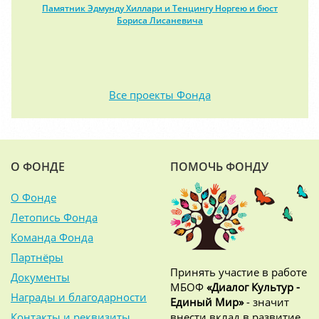
Памятник Эдмунду Хиллари и Тенцингу Норгею и бюст
Бориса Лисаневича
Все проекты Фонда
О ФОНДЕ
ПОМОЧЬ ФОНДУ
О Фонде
Летопись Фонда
Команда Фонда
Партнёры
Принять участие в работе
Документы
МБОФ
«Диалог Культур -
Награды и благодарности
Единый Мир»
- значит
Контакты и реквизиты
внести вклад в развитие