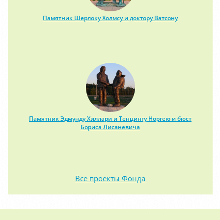
Памятник Шерлоку Холмсу и доктору Ватсону
Памятник Эдмунду Хиллари и Тенцингу Норгею и бюст
Бориса Лисаневича
Все проекты Фонда