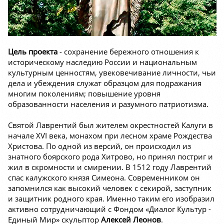
Цель проекта
- сохранение бережного отношения к
историческому наследию России и национальным
культурным ценностям, увековечивание личности, чьи
дела и убеждения служат образцом для подражания
многим поколениям; повышение уровня
образованности населения и разумного патриотизма.
Святой Лаврентий был жителем окрестностей Калуги в
начале ХVI века, монахом при лесном храме Рождества
Христова. По одной из версий, он происходил из
знатного боярского рода Хитрово, но принял постриг и
жил в скромности и смирении. В 1512 году Лаврентий
спас калужского князя Симеона. Современником он
запомнился как высокий человек с секирой, заступник
и защитник родного края. Именно таким его изобразил
активно сотрудничающий с Фондом «Диалог Культур -
Единый Мир» скульптор
Алексей Леонов
.