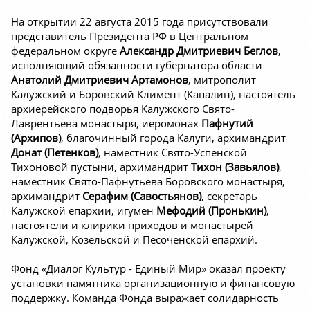
На открытии 22 августа 2015 года присутствовали
представитель Президента РФ в Центральном
федеральном округе
Александр Дмитриевич Беглов
,
исполняющий обязанности губернатора области
Анатолий Дмитриевич Артамонов
, митрополит
Калужский и Боровский Климент (Капалин), настоятель
архиерейского подворья Калужского Свято-
Лаврентьева монастыря, иеромонах
Пафнутий
(Архипов)
, благочинный города Калуги, архимандрит
Донат (Петенков)
, наместник Свято-Успенской
Тихоновой пустыни, архимандрит
Тихон (Завьялов)
,
наместник Свято-Пафнутьева Боровского монастыря,
архимандрит
Серафим (Савостьянов)
, секретарь
Калужской епархии, игумен
Мефодий (Пронькин)
,
настоятели и клирики приходов и монастырей
Калужской, Козельской и Песоченской епархий.
Фонд «Диалог Культур - Единый Мир» оказал проекту
установки памятника организационную и финансовую
поддержку. Команда Фонда выражает солидарность