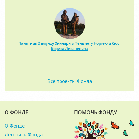
Памятник Эдмунду Хиллари и Тенцингу Норгею и бюст
Бориса Лисаневича
Все проекты Фонда
О ФОНДЕ
ПОМОЧЬ ФОНДУ
О Фонде
Летопись Фонда