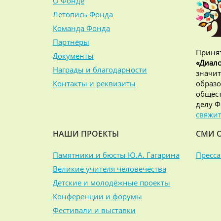
О Фонде
Летопись Фонда
Команда Фонда
Партнёры
Принят
Документы
«Диало
Награды и благодарности
значит
Контакты и реквизиты
образо
общест
делу Ф
свяжит
НАШИ ПРОЕКТЫ
СМИ 
Памятники и бюсты Ю.А. Гагарина
Пресса
Великие учителя человечества
Детские и молодёжные проекты
Конференции и форумы
Фестивали и выставки