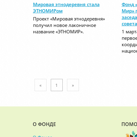
Мировая этнодеревня стала
Фонд 
ЭТНОМИРом
Мир» 
засед
Проект «Мировая этнодеревня»
совет
получил новое лаконичное
название «ЭТНОМИР».
1 март
первое
коорд
нацио
«
1
»
О ФОНДЕ
ПОМО