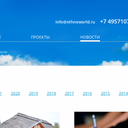
+7 495710
info@ethnoworld.ru
Е
ПРОЕКТЫ
НОВОСТИ
ости
1
2020
2019
2018
2017
2016
2015
2014