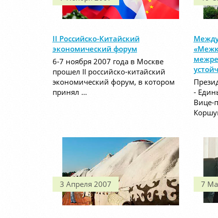
II Российско-Китайский
Между
экономический форум
«Межк
межре
6-7 ноября 2007 года в Москве
устой
прошел II российско-китайский
экономический форум, в котором
Презид
принял …
- Един
Вице-п
Коршу
3 Апреля 2007
7 Ма