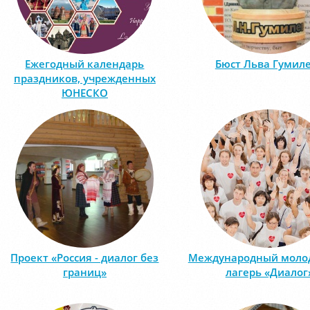
Ежегодный календарь
Бюст Льва Гумил
праздников, учрежденных
ЮНЕСКО
Проект «Россия - диалог без
Международный мол
границ»
лагерь «Диалог