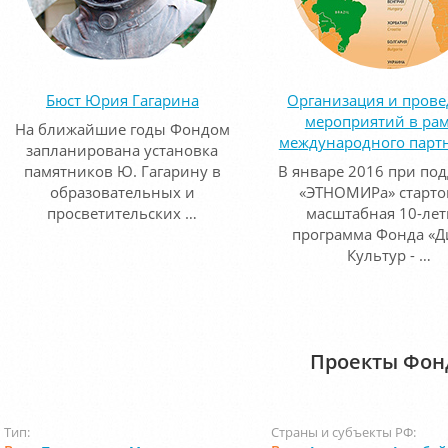
Бюст Юрия Гагарина
Организация и пров
мероприятий в ра
На ближайшие годы Фондом
международного парт
запланирована установка
памятников Ю. Гагарину в
В январе 2016 при по
образовательных и
«ЭТНОМИРа» старто
просветительских …
масштабная 10-лет
программа Фонда «Д
Культур - …
Проекты Фон
Тип:
Страны и субъекты РФ: