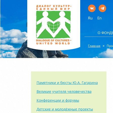
Ru
En
О ФОНД
Главная
Про
Памятники и бюсты Ю.А. Гагарина
Великие учителя человечества
Конференции и форумы
Детские и молодёжные проекты