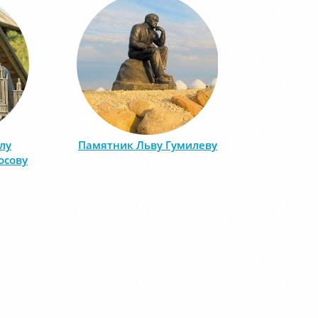
лу
Памятник Льву Гумилеву
осову