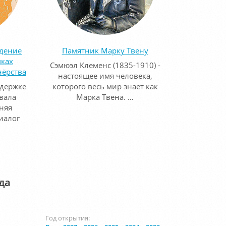
едение
Памятник Марку Твену
мках
Сэмюэл Клеменс (1835-1910) -
нёрства
настоящее имя человека,
ддержке
которого весь мир знает как
вала
Марка Твена. …
няя
иалог
да
Год открытия: