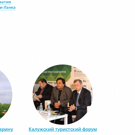
ватия
и-Ланка
арину
Калужский туристский форум