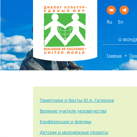
Ru
En
О ФОНД
Главная
Про
Памятники и бюсты Ю.А. Гагарина
Великие учителя человечества
Конференции и форумы
Детские и молодёжные проекты