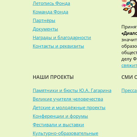
Летопись Фонда
Команда Фонда
Партнёры
Принят
Документы
«Диало
Награды и благодарности
значит
Контакты и реквизиты
образо
общест
делу Ф
свяжит
НАШИ ПРОЕКТЫ
СМИ 
Памятники и бюсты Ю.А. Гагарина
Пресса
Великие учителя человечества
Детские и молодёжные проекты
Конференции и форумы
Фестивали и выставки
Культурно-образовательные