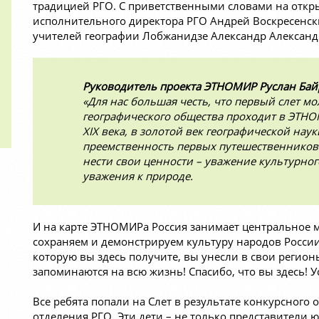
традицией РГО. С приветственными словами на откр
исполнительного директора РГО Андрей Воскресенск
учителей географии Лобжанидзе Александр Александ
Руководитель проекта ЭТНОМИР Руслан Ба
«Для нас большая честь, что первый слет м
географического общества проходит в ЭТНО
XIX века, в золотой век географической наук
преемственность первых путешественников.
нести свои ценности – уважение культурно
уважения к природе.
И на карте ЭТНОМИРа Россия занимает центральное м
сохраняем и демонстрируем культуру народов России
которую вы здесь получите, вы унесли в свои регион
запоминаются на всю жизнь! Спасибо, что вы здесь! 
Все ребята попали на Слет в результате конкурсного
отделения РГО. Эти дети – не только представители 