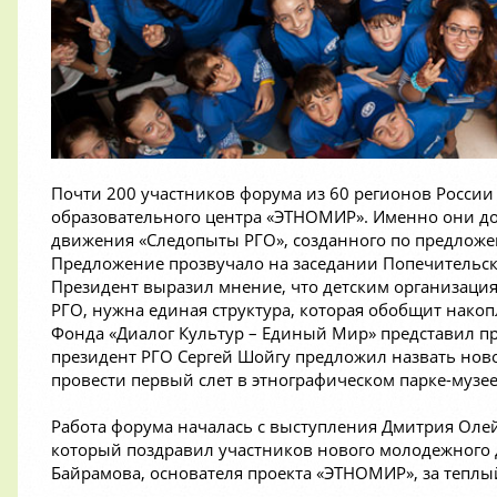
Почти 200 участников форума из 60 регионов России
образовательного центра «ЭТНОМИР». Именно они до
движения «Следопыты РГО», созданного по предлож
Предложение прозвучало на заседании Попечительског
Президент выразил мнение, что детским организация
РГО, нужна единая структура, которая обобщит нако
Фонда «Диалог Культур – Единый Мир» представил пр
президент РГО Сергей Шойгу предложил назвать но
провести первый слет в этнографическом парке-музе
Работа форума началась с выступления Дмитрия Оле
который поздравил участников нового молодежного 
Байрамова, основателя проекта «ЭТНОМИР», за теплы