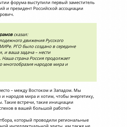
ытии форума выступили первый заместитель
ий и президент Российской ассоциации
рович.
йрамов
сказал:
олодежного движения Русского
МИРе. РГО было создано в середине
и, и ваша задача – нести
 Наша страна Россия продолжает
го многообразия народов мира и
есто – между Востоком и Западом. Мы
 и народов мира и хотим, чтобы энергетику,
ы. Такие встречи, такие инициации
Успехов в вашей большой работе!»
 отбора, который проводили региональные
юной интеллектуальной элиты, им также не