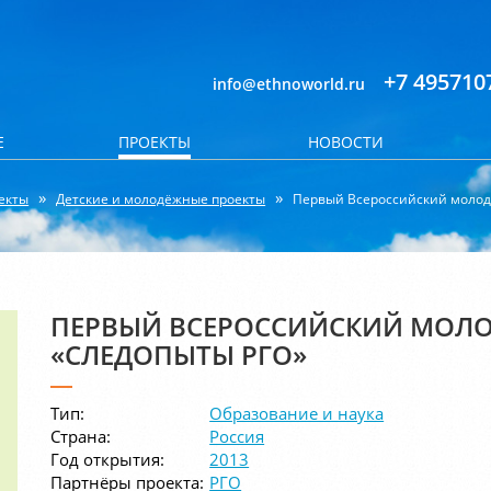
+7 495710
info@ethnoworld.ru
Е
ПРОЕКТЫ
НОВОСТИ
екты
Детские и молодёжные проекты
Первый Всероссийский молод
ПЕРВЫЙ ВСЕРОССИЙСКИЙ МОЛ
«СЛЕДОПЫТЫ РГО»
Тип:
Образование и наука
Страна:
Россия
Год открытия:
2013
Партнёры проекта:
РГО