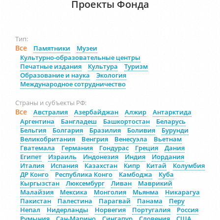
Проекты Фонда
Тип:
Все
Памятники
Музеи
Культурно-образовательные центры
Печатные издания
Культура
Туризм
Образование и наука
Экология
Международное сотрудничество
Страны и субъекты РФ:
Все
Австралия
Азербайджан
Алжир
Антарктида
Аргентина
Бангладеш
Башкортостан
Беларусь
Бельгия
Болгария
Бразилия
Боливия
Бурунди
Великобритания
Венгрия
Венесуэла
Вьетнам
Гватемала
Германия
Гондурас
Греция
Дания
Египет
Израиль
Индонезия
Индия
Иордания
Италия
Испания
Казахстан
Кипр
Китай
Колумбия
ДР Конго
Республика Конго
Камбоджа
Куба
Кыргызстан
Люксембург
Ливан
Маврикий
Малайзия
Мексика
Монголия
Мьянма
Никарагуа
Пакистан
Палестина
Парагвай
Панама
Перу
Непал
Нидерланды
Норвегия
Португалия
Россия
Румыния
Сан-Марино
Сингапур
Словения
США